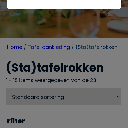
Home
/
Tafel aankleding
/
(Sta)tafelrokken
(Sta)tafelrokken
1 - 18 items weergegeven van de 23
Filter