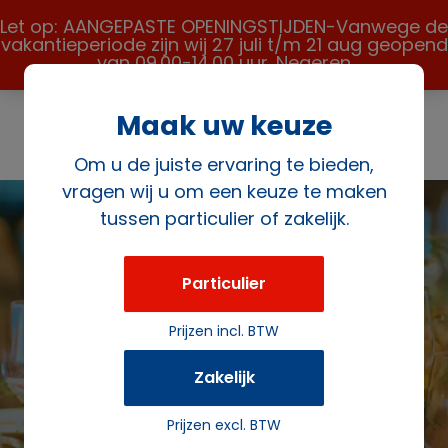
Let op: AANGEPASTE OPENINGSTIJDEN-Vanwege de
vakantieperiode zijn wij 27 juli t/m 21 aug geopend
van 09.00-14.00 uur.
Negeren
Maak uw keuze
Om u de juiste ervaring te bieden,
vragen wij u om een keuze te maken
tussen particulier of zakelijk.
Particulier
Bekijk hier alle
Prijzen incl. BTW
artikelen
Zakelijk
Prijzen excl. BTW
Terug naar de winkel