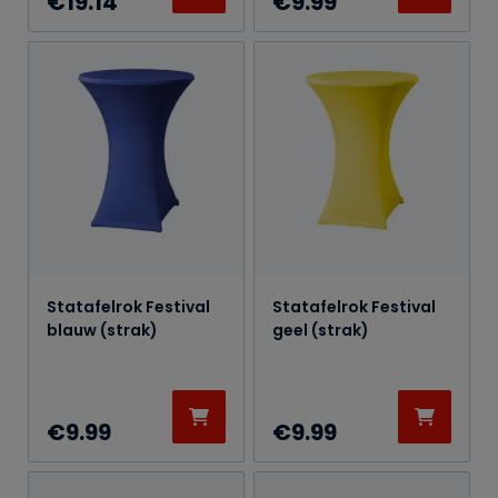
€
19.14
€
9.99
Statafelrok Festival
Statafelrok Festival
blauw (strak)
geel (strak)
€
9.99
€
9.99