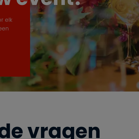
r elk
een
lde vragen