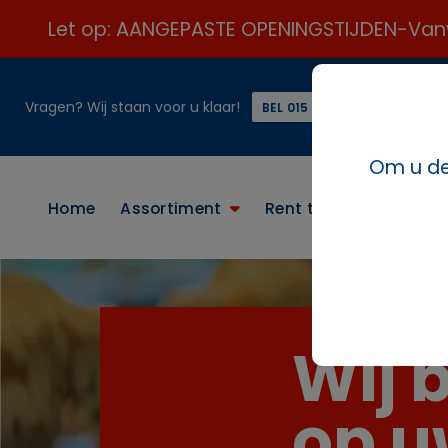
Let op: AANGEPASTE OPENINGSTIJDEN-Vanweg
Vragen? Wij staan voor u klaar!
of
BEL 015 21 24 313 ☎️
Om u de 
Home
Assortiment
Rent the look
Conta
Wij 
op u