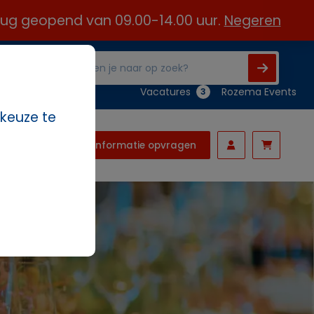
 aug geopend van 09.00-14.00 uur.
Negeren
Vacatures
Rozema Events
3
 keuze te
Informatie opvragen