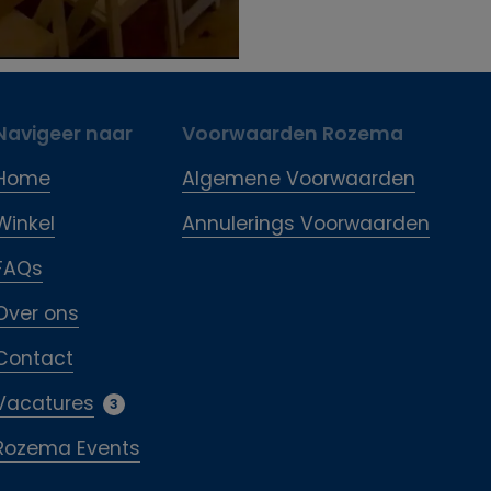
Navigeer naar
Voorwaarden Rozema
Home
Algemene Voorwaarden
Winkel
Annulerings Voorwaarden
FAQs
Over ons
Contact
Vacatures
3
Rozema Events