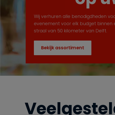
Wij verhuren alle benodigdheden voo
evenement voor elk budget binnen 
straal van 50 kilometer van Delft.
Bekijk assortiment
Veelgeste