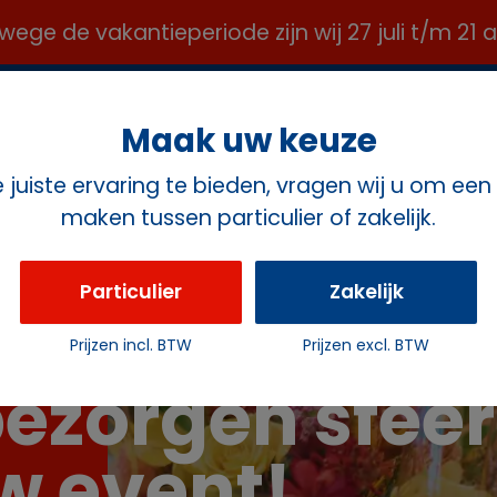
e de vakantieperiode zijn wij 27 juli t/m 21
OFFICE@ROZEMAVERHUUR.NL ✉️
Maak uw keuze
juiste ervaring te bieden, vragen wij u om een
maken tussen particulier of zakelijk.
ct
Particulier
Zakelijk
Prijzen incl. BTW
Prijzen excl. BTW
bezorgen sfeer
w event!