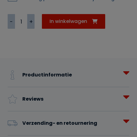
Statafelrok
In winkelwagen
Festival
turquoise
(strak)
aantal
Productinformatie
Reviews
Verzending- en retournering