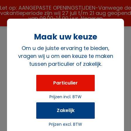
Let op: AANGEPASTE OPENINGSTIJDEN-Vanwege de
vakantieperiode zijn wij 27 juli t/m 21 aug geopend
van 09.00-14.00 uur.
Negeren
Maak uw keuze
Om u de juiste ervaring te bieden,
vragen wij u om een keuze te maken
tussen particulier of zakelijk.
Home
/
Tafel
aankleding
/
(Sta)tafelrokken
/ Statafelrok Festival
turquoise (strak)
Particulier
Prijzen incl. BTW
Zakelijk
Prijzen excl. BTW