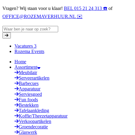
Vragen? Wij staan voor u klaar!
BEL 015 21 24 313 ☎️
of
OFFICE@ROZEMAVERHUUR.NL ✉️
Vacatures
3
Rozema Events
Home
Assortiment
Meubilair
Serveerartikelen
Barbecues
Apparatuur
Serviesgoed
Fun foods
Bestekken
Tafelaankleding
Koffie/Theezetapparatuur
Verkoopartikelen
Groendecoratie
Glaswerk