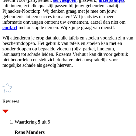
terecht voor (party)tenten,
serviesgoed
, glaswerk,
afzetpaaltjes
,
tafelinnen, ect. die qua stijl passen bij jouw gebeurtenis nabij
Pijnacker-Nootdorp.
Wij denken graag met je mee om jouw
gebeurtenis tot een succes te maken!
Wil je advies of meer
informatie ontvangen omtrent uw evenement, aarzel dan niet om
contact
met ons op te nemen. Wij zijn je graag van dienst!
.
Wij attenderen je erop dat niet alle tafels en stoelen voorzien zijn van
beschermdoppen. Het gebruik van tafels en stoelen kan met en
zonder doppen op bepaalde vloeren (bijv. parket, linoleum,
laminaat) tot schade leiden. Rozema Verhuur kan dit voor gebruik
niet beoordelen en stelt zich derhalve niet aansprakelijk voor
mogelijke schade als gevolg hiervan.
Reviews
Waardering
5
uit 5
Rens Manders