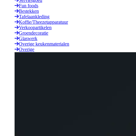
Serviesgoed
Fun foods
Bestekken
Tafelaankleding
Koffie/Theezetapparatuur
Verkoopartikelen
Groendecoratie
Glaswerk
Overige keukenmaterialen
Overige