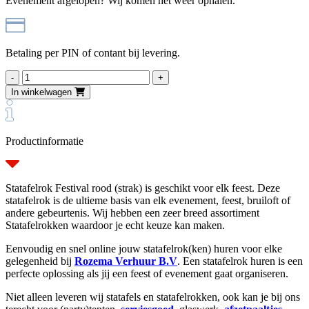
Evenement afgelopen? Wij komen het weer ophalen.
Betaling per PIN of contant bij levering.
Statafelrok
Festival
In winkelwagen
rood
(strak)
aantal
Productinformatie
Statafelrok Festival rood (strak) is geschikt voor elk feest. Deze
statafelrok is de ultieme basis van elk evenement, feest, bruiloft of
andere gebeurtenis. Wij hebben een zeer breed assortiment
Statafelrokken waardoor je echt keuze kan maken.
Eenvoudig en snel online jouw statafelrok(ken) huren voor elke
gelegenheid bij
Rozema Verhuur B.V
. Een statafelrok huren is een
perfecte oplossing als jij een feest of evenement gaat organiseren.
Niet alleen leveren wij statafels en statafelrokken, ook kan je bij ons