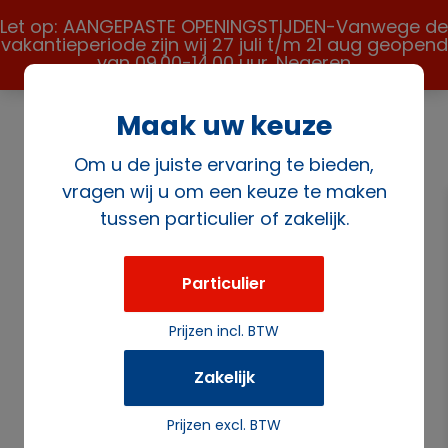
Let op: AANGEPASTE OPENINGSTIJDEN-Vanwege de
vakantieperiode zijn wij 27 juli t/m 21 aug geopend
van 09.00-14.00 uur.
Negeren
Maak uw keuze
Om u de juiste ervaring te bieden,
vragen wij u om een keuze te maken
tussen particulier of zakelijk.
Home
/
Meubilair
/
Podia
/ Podiumklem
Particulier
Prijzen incl. BTW
Zakelijk
Prijzen excl. BTW