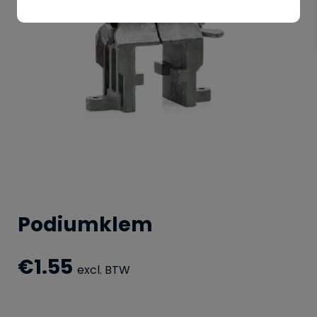
Podiumklem
€
1.55
excl. BTW