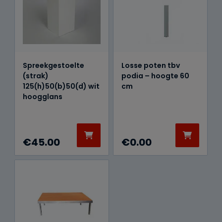
Spreekgestoelte
Losse poten tbv
(strak)
podia – hoogte 60
125(h)50(b)50(d) wit
cm
hoogglans
€
45.00
€
0.00