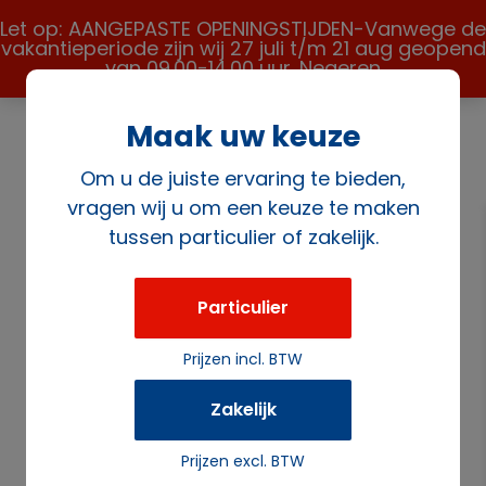
Let op: AANGEPASTE OPENINGSTIJDEN-Vanwege de
vakantieperiode zijn wij 27 juli t/m 21 aug geopend
van 09.00-14.00 uur.
Negeren
Maak uw keuze
Om u de juiste ervaring te bieden,
vragen wij u om een keuze te maken
tussen particulier of zakelijk.
Home
/
Meubilair
/
Tenten en kramen
/ Flextent 10 x 7.5
meter
Particulier
Prijzen incl. BTW
Zakelijk
Prijzen excl. BTW