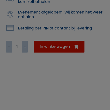
kom zelf afhalen
Evenement afgelopen? Wij komen het weer
ophalen.
Betaling per PIN of contant bij levering.
Flextent
In winkelwagen
10
x
7.5
meter
aantal