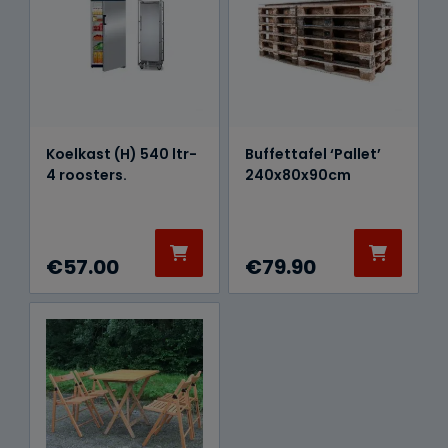
Koelkast (H) 540 ltr-
Buffettafel ‘Pallet’
4 roosters.
240x80x90cm
€
57.00
€
79.90