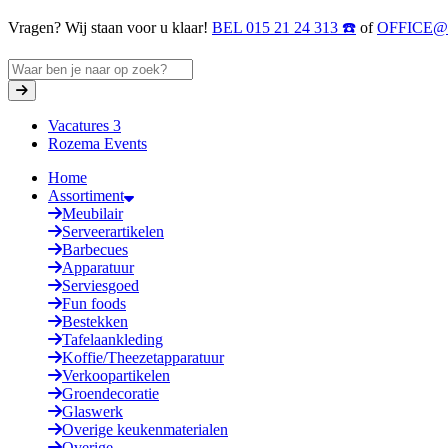
Vragen? Wij staan voor u klaar!
BEL 015 21 24 313 ☎️
of
OFFICE
Vacatures
3
Rozema Events
Home
Assortiment
Meubilair
Serveerartikelen
Barbecues
Apparatuur
Serviesgoed
Fun foods
Bestekken
Tafelaankleding
Koffie/Theezetapparatuur
Verkoopartikelen
Groendecoratie
Glaswerk
Overige keukenmaterialen
Overige