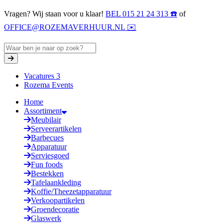
Vragen? Wij staan voor u klaar!
BEL 015 21 24 313 ☎️
of
OFFICE@ROZEMAVERHUUR.NL ✉️
Vacatures
3
Rozema Events
Home
Assortiment
Meubilair
Serveerartikelen
Barbecues
Apparatuur
Serviesgoed
Fun foods
Bestekken
Tafelaankleding
Koffie/Theezetapparatuur
Verkoopartikelen
Groendecoratie
Glaswerk