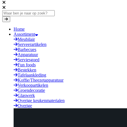
Home
Assortiment
Meubilair
Serveerartikelen
Barbecues
Apparatuur
Serviesgoed
Fun foods
Bestekken
Tafelaankleding
Koffie/Theezetapparatuur
Verkoopartikelen
Groendecoratie
Glaswerk
Overige keukenmaterialen
Overige