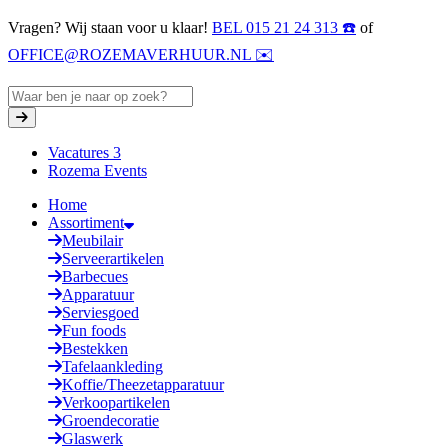
Vragen? Wij staan voor u klaar!
BEL 015 21 24 313 ☎️
of
OFFICE@ROZEMAVERHUUR.NL ✉️
Vacatures
3
Rozema Events
Home
Assortiment
Meubilair
Serveerartikelen
Barbecues
Apparatuur
Serviesgoed
Fun foods
Bestekken
Tafelaankleding
Koffie/Theezetapparatuur
Verkoopartikelen
Groendecoratie
Glaswerk