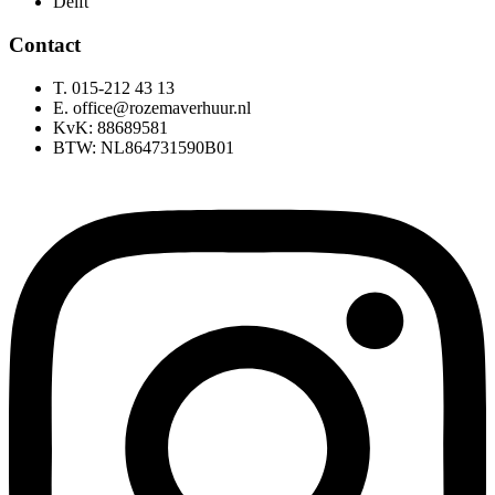
Delft
Contact
T. 015-212 43 13
E. office@rozemaverhuur.nl
KvK: 88689581
BTW: NL864731590B01