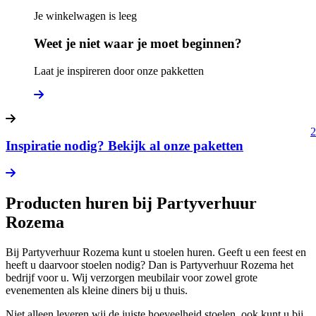
Je winkelwagen is leeg
Weet je niet waar je moet beginnen?
Laat je inspireren door onze pakketten
2
Inspiratie nodig? Bekijk al onze paketten
Producten huren bij Partyverhuur
Rozema
Bij Partyverhuur Rozema kunt u stoelen huren. Geeft u een feest en
heeft u daarvoor stoelen nodig? Dan is Partyverhuur Rozema het
bedrijf voor u. Wij verzorgen meubilair voor zowel grote
evenementen als kleine diners bij u thuis.
Niet alleen leveren wij de juiste hoeveelheid stoelen, ook kunt u bij