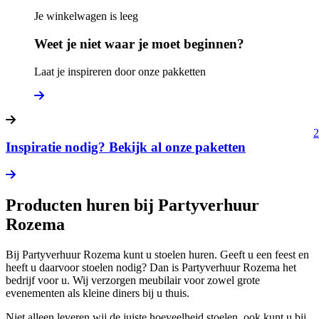
Je winkelwagen is leeg
Weet je niet waar je moet beginnen?
Laat je inspireren door onze pakketten
2
Inspiratie nodig? Bekijk al onze paketten
Producten huren bij Partyverhuur
Rozema
Bij Partyverhuur Rozema kunt u stoelen huren. Geeft u een feest en
heeft u daarvoor stoelen nodig? Dan is Partyverhuur Rozema het
bedrijf voor u. Wij verzorgen meubilair voor zowel grote
evenementen als kleine diners bij u thuis.
Niet alleen leveren wij de juiste hoeveelheid stoelen, ook kunt u bij