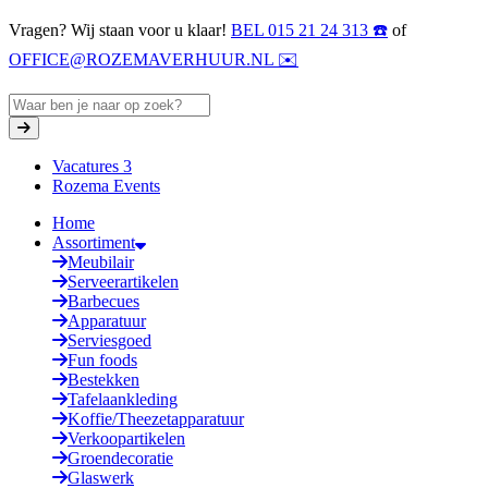
Vragen? Wij staan voor u klaar!
BEL 015 21 24 313 ☎️
of
OFFICE@ROZEMAVERHUUR.NL ✉️
Vacatures
3
Rozema Events
Home
Assortiment
Meubilair
Serveerartikelen
Barbecues
Apparatuur
Serviesgoed
Fun foods
Bestekken
Tafelaankleding
Koffie/Theezetapparatuur
Verkoopartikelen
Groendecoratie
Glaswerk