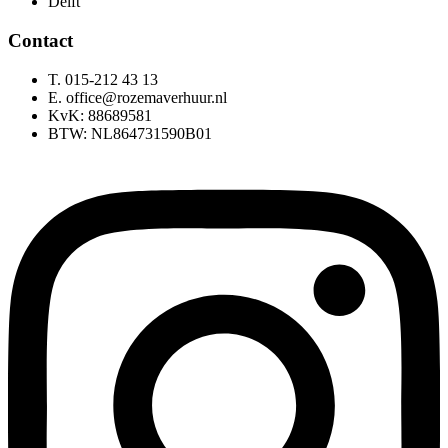
Delft
Contact
T. 015-212 43 13
E. office@rozemaverhuur.nl
KvK: 88689581
BTW: NL864731590B01