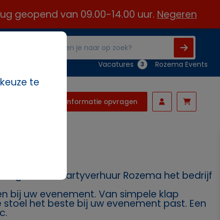
 aug geopend van 09.00-14.00 uur.
Negeren
Vacatures
Rozema Events
3
 keuze te
Informatie opvragen
nodig? Dan is Partyverhuur Rozema het bedrijf
ssen bij uw evenement. Van simpele klap
ke stoel het beste bij uw evenement past. Een
c.