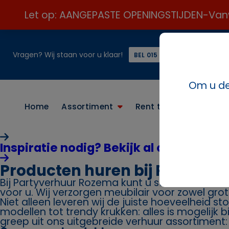
Let op: AANGEPASTE OPENINGSTIJDEN-Vanweg
Vragen? Wij staan voor u klaar!
of
BEL 015 21 24 313 ☎️
Om u de 
Home
Assortiment
Rent the look
Conta
Inspiratie nodig? Bekijk al onze paket
Producten huren bij Partyve
Bij Partyverhuur Rozema kunt u stoelen huren. 
voor u. Wij verzorgen meubilair voor zowel grot
Niet alleen leveren wij de juiste hoeveelheid st
modellen tot trendy krukken: alles is mogelijk 
greep uit ons uitgebreide verhuur assortiment: s