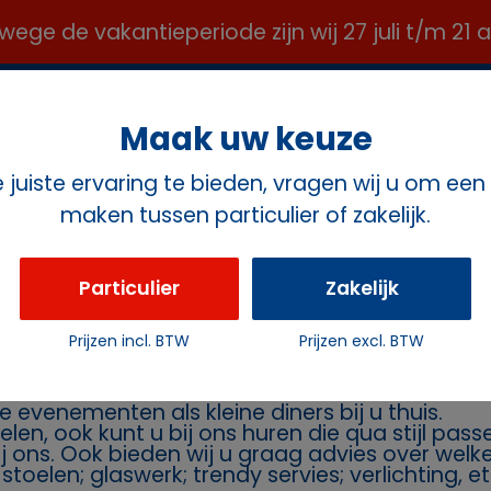
e de vakantieperiode zijn wij 27 juli t/m 21
OFFICE@ROZEMAVERHUUR.NL ✉️
Maak uw keuze
juiste ervaring te bieden, vragen wij u om een
maken tussen particulier of zakelijk.
ct
Particulier
Zakelijk
ten
Prijzen incl. BTW
Prijzen excl. BTW
rhuur Rozema
Geeft u een feest en heeft u daarvoor stoelen 
e evenementen als kleine diners bij u thuis.
oelen, ook kunt u bij ons huren die qua stijl pa
bij ons. Ook bieden wij u graag advies over wel
toelen; glaswerk; trendy servies; verlichting, et