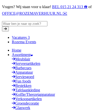
Vragen? Wij staan voor u klaar!
BEL 015 21 24 313 ☎️
of
OFFICE@ROZEMAVERHUUR.NL ✉️
Vacatures
3
Rozema Events
Home
Assortiment
Meubilair
Serveerartikelen
Barbecues
Apparatuur
Serviesgoed
Fun foods
Bestekken
Tafelaankleding
Koffie/Theezetapparatuur
Verkoopartikelen
Groendecoratie
Glaswerk