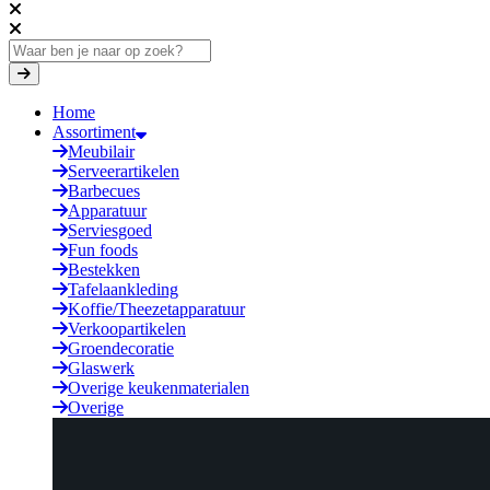
Home
Assortiment
Meubilair
Serveerartikelen
Barbecues
Apparatuur
Serviesgoed
Fun foods
Bestekken
Tafelaankleding
Koffie/Theezetapparatuur
Verkoopartikelen
Groendecoratie
Glaswerk
Overige keukenmaterialen
Overige