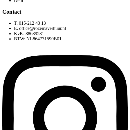
Delft
Contact
T. 015-212 43 13
E. office@rozemaverhuur.nl
KvK: 88689581
BTW: NL864731590B01