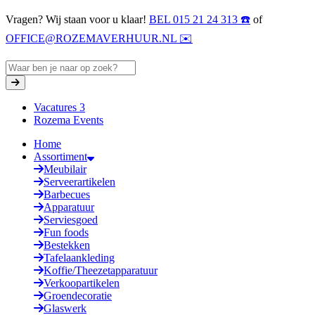
Vragen? Wij staan voor u klaar!
BEL 015 21 24 313 ☎️
of
OFFICE@ROZEMAVERHUUR.NL ✉️
Vacatures
3
Rozema Events
Home
Assortiment
Meubilair
Serveerartikelen
Barbecues
Apparatuur
Serviesgoed
Fun foods
Bestekken
Tafelaankleding
Koffie/Theezetapparatuur
Verkoopartikelen
Groendecoratie
Glaswerk