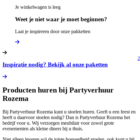
Je winkelwagen is leeg
Weet je niet waar je moet beginnen?
Laat je inspireren door onze pakketten
2
Inspiratie nodig? Bekijk al onze paketten
Producten huren bij Partyverhuur
Rozema
Bij Partyverhuur Rozema kunt u stoelen huren. Geeft u een feest en
heeft u daarvoor stoelen nodig? Dan is Partyverhuur Rozema het
bedrijf voor u. Wij verzorgen meubilair voor zowel grote
evenementen als kleine diners bij u thuis.
Niet alleen leveren wij de juiste hoeveelheid stoelen, ook kunt u bij