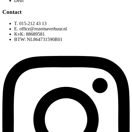
Delft
Contact
T. 015-212 43 13
E. office@rozemaverhuur.nl
KvK: 88689581
BTW: NL864731590B01