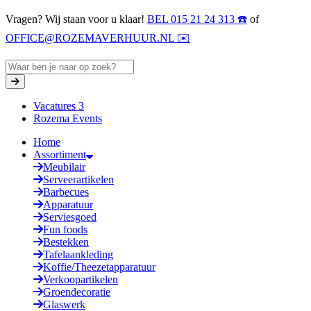
Vragen? Wij staan voor u klaar!
BEL 015 21 24 313 ☎️
of
OFFICE@ROZEMAVERHUUR.NL ✉️
Vacatures
3
Rozema Events
Home
Assortiment
Meubilair
Serveerartikelen
Barbecues
Apparatuur
Serviesgoed
Fun foods
Bestekken
Tafelaankleding
Koffie/Theezetapparatuur
Verkoopartikelen
Groendecoratie
Glaswerk