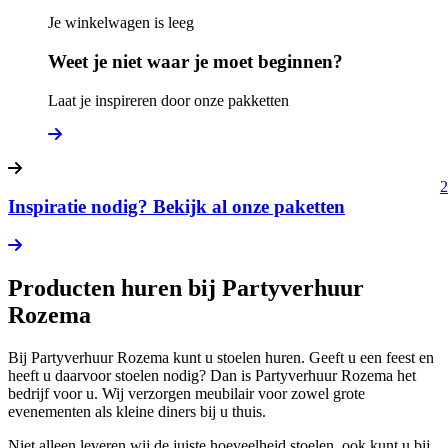
Je winkelwagen is leeg
Weet je niet waar je moet beginnen?
Laat je inspireren door onze pakketten
2
Inspiratie nodig? Bekijk al onze paketten
Producten huren bij Partyverhuur
Rozema
Bij Partyverhuur Rozema kunt u stoelen huren. Geeft u een feest en
heeft u daarvoor stoelen nodig? Dan is Partyverhuur Rozema het
bedrijf voor u. Wij verzorgen meubilair voor zowel grote
evenementen als kleine diners bij u thuis.
Niet alleen leveren wij de juiste hoeveelheid stoelen, ook kunt u bij