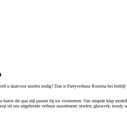
a
eeft u daarvoor stoelen nodig? Dan is Partyverhuur Rozema het bedrijf
ons huren die qua stijl passen bij uw evenement. Van simpele klap modell
p uit ons uitgebreide verhuur assortiment: stoelen; glaswerk; trendy ser