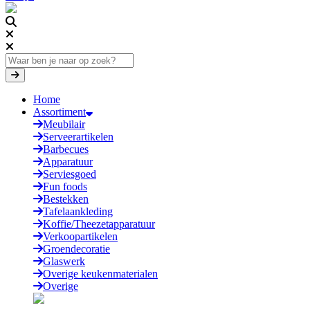
Home
Assortiment
Meubilair
Serveerartikelen
Barbecues
Apparatuur
Serviesgoed
Fun foods
Bestekken
Tafelaankleding
Koffie/Theezetapparatuur
Verkoopartikelen
Groendecoratie
Glaswerk
Overige keukenmaterialen
Overige