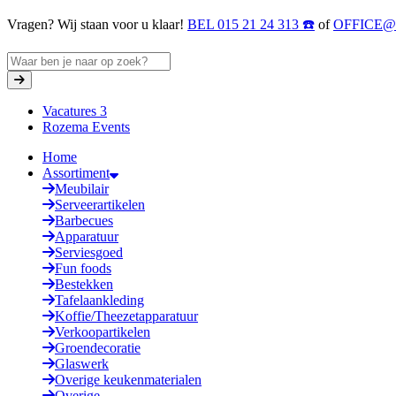
Vragen? Wij staan voor u klaar!
BEL 015 21 24 313 ☎️
of
OFFICE
Vacatures
3
Rozema Events
Home
Assortiment
Meubilair
Serveerartikelen
Barbecues
Apparatuur
Serviesgoed
Fun foods
Bestekken
Tafelaankleding
Koffie/Theezetapparatuur
Verkoopartikelen
Groendecoratie
Glaswerk
Overige keukenmaterialen
Overige