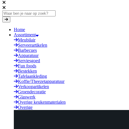
Home
Assortiment
Meubilair
Serveerartikelen
Barbecues
Apparatuur
Serviesgoed
Fun foods
Bestekken
Tafelaankleding
Koffie/Theezetapparatuur
Verkoopartikelen
Groendecoratie
Glaswerk
Overige keukenmaterialen
Overige