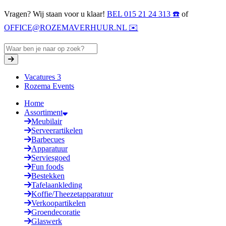
Vragen? Wij staan voor u klaar!
BEL 015 21 24 313 ☎️
of
OFFICE@ROZEMAVERHUUR.NL ✉️
Vacatures
3
Rozema Events
Home
Assortiment
Meubilair
Serveerartikelen
Barbecues
Apparatuur
Serviesgoed
Fun foods
Bestekken
Tafelaankleding
Koffie/Theezetapparatuur
Verkoopartikelen
Groendecoratie
Glaswerk