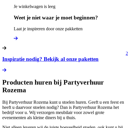
Je winkelwagen is leeg
Weet je niet waar je moet beginnen?
Laat je inspireren door onze pakketten
2
Inspiratie nodig? Bekijk al onze paketten
Producten huren bij Partyverhuur
Rozema
Bij Partyverhuur Rozema kunt u stoelen huren. Geeft u een feest en
heeft u daarvoor stoelen nodig? Dan is Partyverhuur Rozema het
bedrijf voor u. Wij verzorgen meubilair voor zowel grote
evenementen als kleine diners bij u thuis.
Niet alleen leveren wij de juiste hoeveelheid stoelen, ook kunt u bij