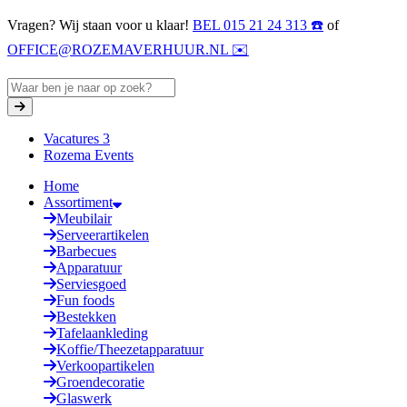
Vragen? Wij staan voor u klaar!
BEL 015 21 24 313 ☎️
of
OFFICE@ROZEMAVERHUUR.NL ✉️
Vacatures
3
Rozema Events
Home
Assortiment
Meubilair
Serveerartikelen
Barbecues
Apparatuur
Serviesgoed
Fun foods
Bestekken
Tafelaankleding
Koffie/Theezetapparatuur
Verkoopartikelen
Groendecoratie
Glaswerk