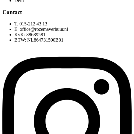
Delft
Contact
T. 015-212 43 13
E. office@rozemaverhuur.nl
KvK: 88689581
BTW: NL864731590B01