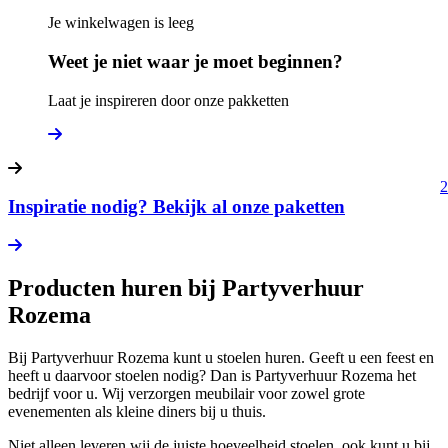
Je winkelwagen is leeg
Weet je niet waar je moet beginnen?
Laat je inspireren door onze pakketten
2
Inspiratie nodig? Bekijk al onze paketten
Producten huren bij Partyverhuur
Rozema
Bij Partyverhuur Rozema kunt u stoelen huren. Geeft u een feest en
heeft u daarvoor stoelen nodig? Dan is Partyverhuur Rozema het
bedrijf voor u. Wij verzorgen meubilair voor zowel grote
evenementen als kleine diners bij u thuis.
Niet alleen leveren wij de juiste hoeveelheid stoelen, ook kunt u bij