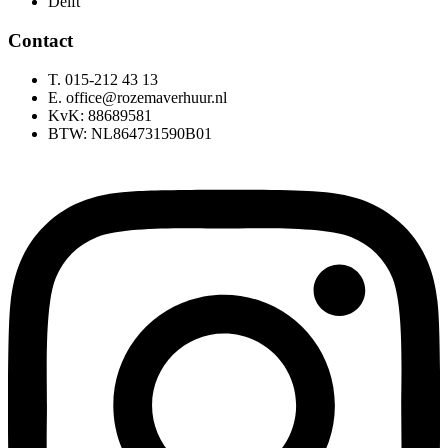
Delft
Contact
T. 015-212 43 13
E. office@rozemaverhuur.nl
KvK: 88689581
BTW: NL864731590B01