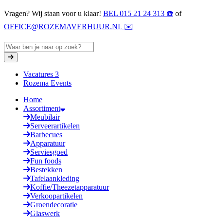
Vragen? Wij staan voor u klaar!
BEL 015 21 24 313 ☎️
of
OFFICE@ROZEMAVERHUUR.NL ✉️
Vacatures
3
Rozema Events
Home
Assortiment
Meubilair
Serveerartikelen
Barbecues
Apparatuur
Serviesgoed
Fun foods
Bestekken
Tafelaankleding
Koffie/Theezetapparatuur
Verkoopartikelen
Groendecoratie
Glaswerk