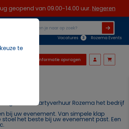
 aug geopend van 09.00-14.00 uur.
Negeren
Vacatures
Rozema Events
3
 keuze te
Informatie opvragen
nodig? Dan is Partyverhuur Rozema het bedrijf
ssen bij uw evenement. Van simpele klap
ke stoel het beste bij uw evenement past. Een
c.