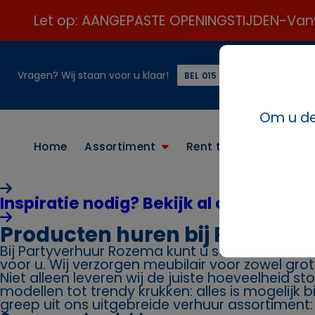
Let op: AANGEPASTE OPENINGSTIJDEN-Vanweg
Vragen? Wij staan voor u klaar!
of
BEL 015 21 24 313 ☎️
Om u de 
Home
Assortiment
Rent the look
Conta
Inspiratie nodig? Bekijk al onze paket
Producten huren bij Partyve
Bij Partyverhuur Rozema kunt u stoelen huren. 
voor u. Wij verzorgen meubilair voor zowel grot
Niet alleen leveren wij de juiste hoeveelheid st
modellen tot trendy krukken: alles is mogelijk 
greep uit ons uitgebreide verhuur assortiment: s