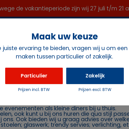
e de vakantieperiode zijn wij 27 juli t/m 21
OFFICE@ROZEMAVERHUUR.NL ✉️
Maak uw keuze
juiste ervaring te bieden, vragen wij u om een
maken tussen particulier of zakelijk.
ct
Particulier
Zakelijk
ten
Prijzen incl. BTW
Prijzen excl. BTW
rhuur Rozema
Geeft u een feest en heeft u daarvoor stoelen 
e evenementen als kleine diners bij u thuis.
oelen, ook kunt u bij ons huren die qua stijl pa
bij ons. Ook bieden wij u graag advies over wel
toelen; glaswerk; trendy servies; verlichting, et