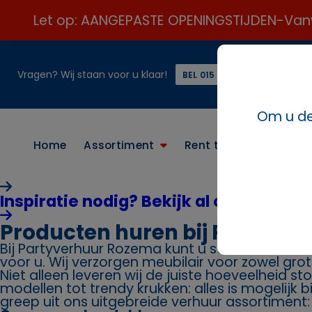
Let op: AANGEPASTE OPENINGSTIJDEN-Vanweg
Vragen? Wij staan voor u klaar!
of
BEL 015 21 24 313 ☎️
Om u de 
Home
Assortiment
Rent the look
Conta
Inspiratie nodig? Bekijk al onze paket
Producten huren bij Partyve
Bij Partyverhuur Rozema kunt u stoelen huren. 
voor u. Wij verzorgen meubilair voor zowel grot
Niet alleen leveren wij de juiste hoeveelheid st
modellen tot trendy krukken: alles is mogelijk 
greep uit ons uitgebreide verhuur assortiment: s