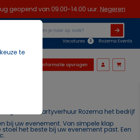
 aug geopend van 09.00-14.00 uur.
Negeren
Vacatures
Rozema Events
3
 keuze te
Informatie opvragen
nodig? Dan is Partyverhuur Rozema het bedrijf
ssen bij uw evenement. Van simpele klap
ke stoel het beste bij uw evenement past. Een
c.