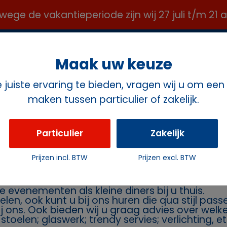
e de vakantieperiode zijn wij 27 juli t/m 21
OFFICE@ROZEMAVERHUUR.NL ✉️
Maak uw keuze
juiste ervaring te bieden, vragen wij u om een
maken tussen particulier of zakelijk.
ct
Particulier
Zakelijk
ten
Prijzen incl. BTW
Prijzen excl. BTW
rhuur Rozema
Geeft u een feest en heeft u daarvoor stoelen 
e evenementen als kleine diners bij u thuis.
oelen, ook kunt u bij ons huren die qua stijl pa
bij ons. Ook bieden wij u graag advies over wel
toelen; glaswerk; trendy servies; verlichting, et