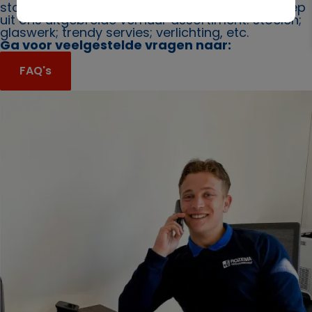
stoel het beste bij uw evenement past. Een greep
uit ons uitgebreide verhuur assortiment: stoelen;
glaswerk; trendy servies; verlichting, etc.
Ga voor veelgestelde vragen naar:
FAQ's