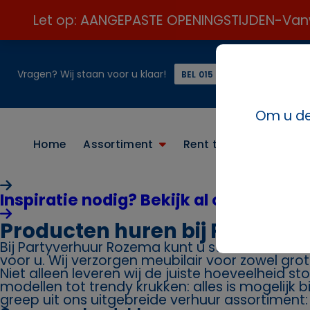
Let op: AANGEPASTE OPENINGSTIJDEN-Vanweg
Vragen? Wij staan voor u klaar!
of
BEL 015 21 24 313 ☎️
Om u de 
Home
Assortiment
Rent the look
Conta
Inspiratie nodig? Bekijk al onze paket
Producten huren bij Partyve
Bij Partyverhuur Rozema kunt u stoelen huren. 
voor u. Wij verzorgen meubilair voor zowel grot
Niet alleen leveren wij de juiste hoeveelheid st
modellen tot trendy krukken: alles is mogelijk 
greep uit ons uitgebreide verhuur assortiment: s