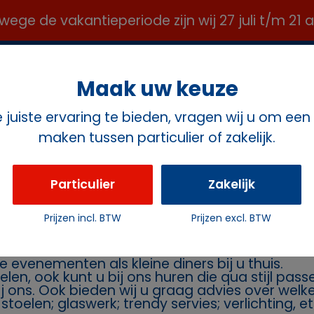
e de vakantieperiode zijn wij 27 juli t/m 21
OFFICE@ROZEMAVERHUUR.NL ✉️
Maak uw keuze
juiste ervaring te bieden, vragen wij u om een
maken tussen particulier of zakelijk.
ct
Particulier
Zakelijk
ten
Prijzen incl. BTW
Prijzen excl. BTW
rhuur Rozema
Geeft u een feest en heeft u daarvoor stoelen 
e evenementen als kleine diners bij u thuis.
oelen, ook kunt u bij ons huren die qua stijl pa
bij ons. Ook bieden wij u graag advies over wel
toelen; glaswerk; trendy servies; verlichting, et