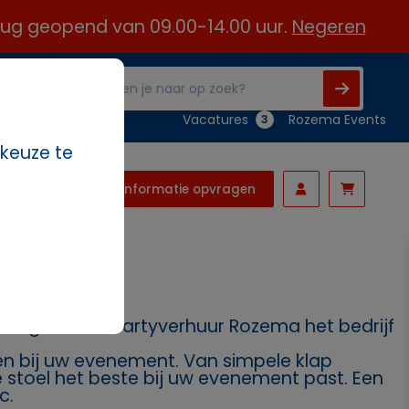
 aug geopend van 09.00-14.00 uur.
Negeren
Vacatures
Rozema Events
3
 keuze te
Informatie opvragen
nodig? Dan is Partyverhuur Rozema het bedrijf
ssen bij uw evenement. Van simpele klap
ke stoel het beste bij uw evenement past. Een
c.