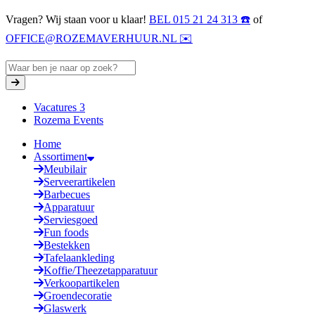
Vragen? Wij staan voor u klaar!
BEL 015 21 24 313 ☎️
of
OFFICE@ROZEMAVERHUUR.NL ✉️
Vacatures
3
Rozema Events
Home
Assortiment
Meubilair
Serveerartikelen
Barbecues
Apparatuur
Serviesgoed
Fun foods
Bestekken
Tafelaankleding
Koffie/Theezetapparatuur
Verkoopartikelen
Groendecoratie
Glaswerk