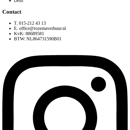
Delft
Contact
T. 015-212 43 13
E. office@rozemaverhuur.nl
KvK: 88689581
BTW: NL864731590B01