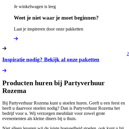
Je winkelwagen is leeg
Weet je niet waar je moet beginnen?
Laat je inspireren door onze pakketten
2
Inspiratie nodig? Bekijk al onze paketten
Producten huren bij Partyverhuur
Rozema
Bij Partyverhuur Rozema kunt u stoelen huren. Geeft u een feest en
heeft u daarvoor stoelen nodig? Dan is Partyverhuur Rozema het
bedrijf voor u. Wij verzorgen meubilair voor zowel grote
evenementen als kleine diners bij u thuis.
Niet alleen leveren wij de juiste hoeveelheid stoelen, ook kunt u bij