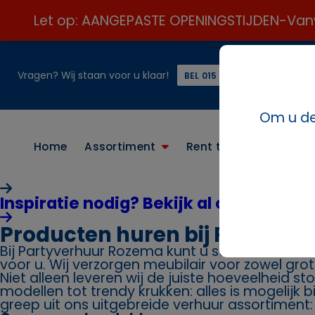
Let op: AANGEPASTE OPENINGSTIJDEN-Vanweg
Vragen? Wij staan voor u klaar!
of
BEL 015 21 24 313 ☎️
Om u de 
Home
Assortiment
Rent the look
Conta
Inspiratie nodig? Bekijk al onze paket
Producten huren bij Partyve
Bij Partyverhuur Rozema kunt u stoelen huren. 
voor u. Wij verzorgen meubilair voor zowel grot
Niet alleen leveren wij de juiste hoeveelheid st
modellen tot trendy krukken: alles is mogelijk 
greep uit ons uitgebreide verhuur assortiment: s