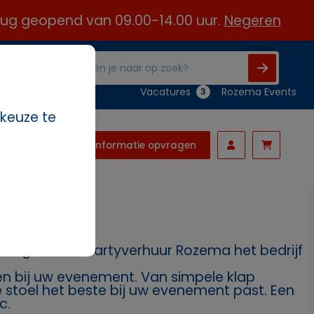
 aug geopend van 09.00-14.00 uur.
Negeren
Vacatures
Rozema Events
3
 keuze te
Informatie opvragen
nodig? Dan is Partyverhuur Rozema het bedrijf
ssen bij uw evenement. Van simpele klap
ke stoel het beste bij uw evenement past. Een
c.