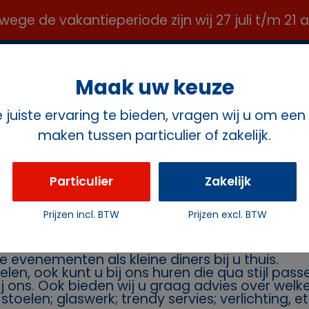
e de vakantieperiode zijn wij 27 juli t/m 21
OFFICE@ROZEMAVERHUUR.NL ✉️
Maak uw keuze
juiste ervaring te bieden, vragen wij u om een
maken tussen particulier of zakelijk.
ct
Particulier
Zakelijk
ten
Prijzen incl. BTW
Prijzen excl. BTW
rhuur Rozema
Geeft u een feest en heeft u daarvoor stoelen 
e evenementen als kleine diners bij u thuis.
oelen, ook kunt u bij ons huren die qua stijl pa
bij ons. Ook bieden wij u graag advies over wel
toelen; glaswerk; trendy servies; verlichting, et