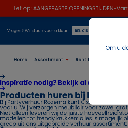
Let op: AANGEPASTE OPENINGSTIJDEN-Vanweg
Vragen? Wij staan voor u klaar!
of
BEL 015 21 24 313 ☎️
Om u de 
Home
Assortiment
Rent the look
Conta
Inspiratie nodig? Bekijk al onze paket
Producten huren bij Partyve
Bij Partyverhuur Rozema kunt u stoelen huren. 
voor u. Wij verzorgen meubilair voor zowel grot
Niet alleen leveren wij de juiste hoeveelheid st
modellen tot trendy krukken: alles is mogelijk 
greep uit ons uitgebreide verhuur assortiment: s