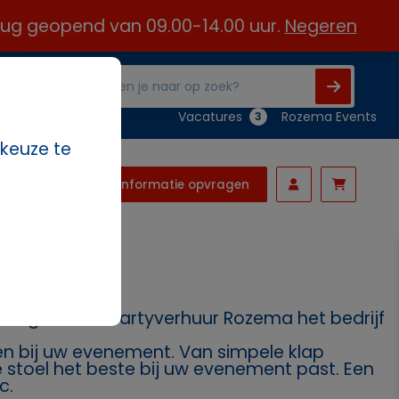
 aug geopend van 09.00-14.00 uur.
Negeren
Vacatures
Rozema Events
3
 keuze te
Informatie opvragen
nodig? Dan is Partyverhuur Rozema het bedrijf
ssen bij uw evenement. Van simpele klap
ke stoel het beste bij uw evenement past. Een
c.