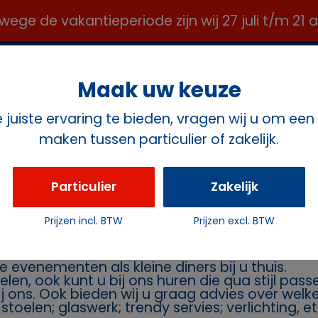
e de vakantieperiode zijn wij 27 juli t/m 21
OFFICE@ROZEMAVERHUUR.NL ✉️
Maak uw keuze
juiste ervaring te bieden, vragen wij u om een
maken tussen particulier of zakelijk.
ct
Particulier
Zakelijk
ten
Prijzen incl. BTW
Prijzen excl. BTW
rhuur Rozema
Geeft u een feest en heeft u daarvoor stoelen 
e evenementen als kleine diners bij u thuis.
oelen, ook kunt u bij ons huren die qua stijl pa
bij ons. Ook bieden wij u graag advies over wel
toelen; glaswerk; trendy servies; verlichting, et