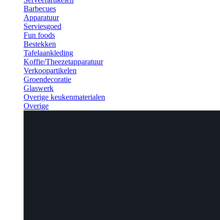
Barbecues
Apparatuur
Serviesgoed
Fun foods
Bestekken
Tafelaankleding
Koffie/Theezetapparatuur
Verkoopartikelen
Groendecoratie
Glaswerk
Overige keukenmaterialen
Overige