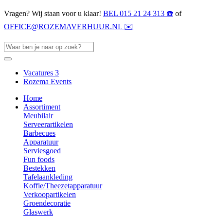
Vragen? Wij staan voor u klaar!
BEL 015 21 24 313 ☎️
of
OFFICE@ROZEMAVERHUUR.NL ✉️
Vacatures
3
Rozema Events
Home
Assortiment
Meubilair
Serveerartikelen
Barbecues
Apparatuur
Serviesgoed
Fun foods
Bestekken
Tafelaankleding
Koffie/Theezetapparatuur
Verkoopartikelen
Groendecoratie
Glaswerk