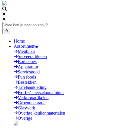
Home
Assortiment
Meubilair
Serveerartikelen
Barbecues
Apparatuur
Serviesgoed
Fun foods
Bestekken
Tafelaankleding
Koffie/Theezetapparatuur
Verkoopartikelen
Groendecoratie
Glaswerk
Overige keukenmaterialen
Overige