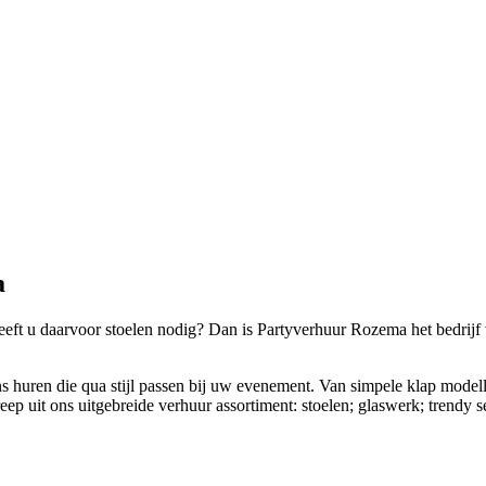
a
eeft u daarvoor stoelen nodig? Dan is Partyverhuur Rozema het bedrijf
ons huren die qua stijl passen bij uw evenement. Van simpele klap modell
p uit ons uitgebreide verhuur assortiment: stoelen; glaswerk; trendy ser