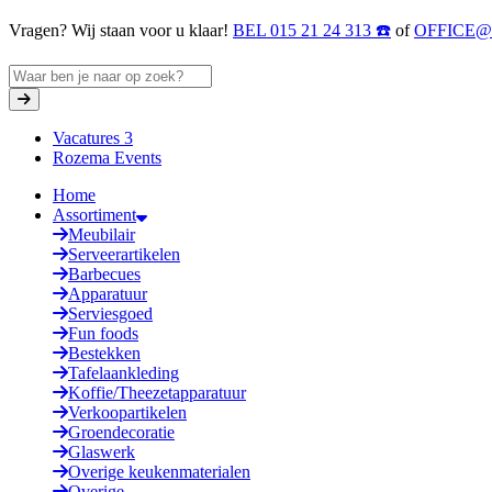
Vragen? Wij staan voor u klaar!
BEL 015 21 24 313 ☎️
of
OFFICE
Vacatures
3
Rozema Events
Home
Assortiment
Meubilair
Serveerartikelen
Barbecues
Apparatuur
Serviesgoed
Fun foods
Bestekken
Tafelaankleding
Koffie/Theezetapparatuur
Verkoopartikelen
Groendecoratie
Glaswerk
Overige keukenmaterialen
Overige