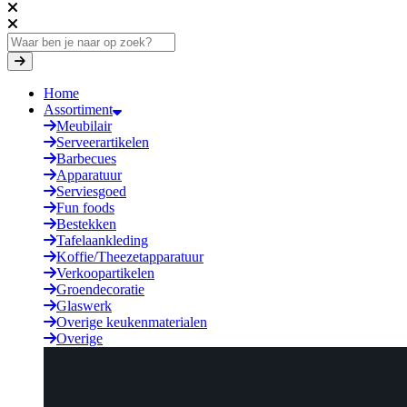
Home
Assortiment
Meubilair
Serveerartikelen
Barbecues
Apparatuur
Serviesgoed
Fun foods
Bestekken
Tafelaankleding
Koffie/Theezetapparatuur
Verkoopartikelen
Groendecoratie
Glaswerk
Overige keukenmaterialen
Overige