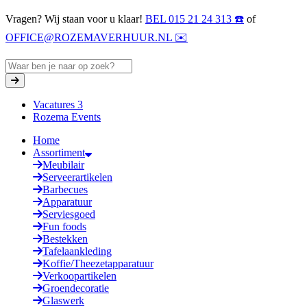
Vragen? Wij staan voor u klaar!
BEL 015 21 24 313 ☎️
of
OFFICE@ROZEMAVERHUUR.NL ✉️
Vacatures
3
Rozema Events
Home
Assortiment
Meubilair
Serveerartikelen
Barbecues
Apparatuur
Serviesgoed
Fun foods
Bestekken
Tafelaankleding
Koffie/Theezetapparatuur
Verkoopartikelen
Groendecoratie
Glaswerk