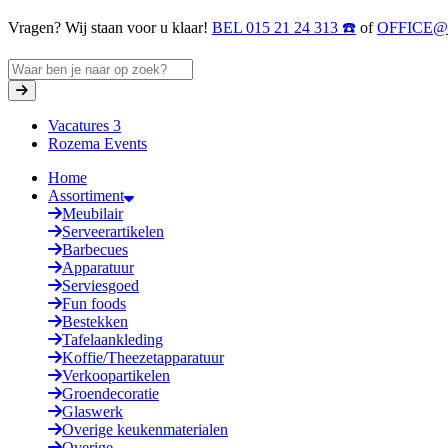
Vragen? Wij staan voor u klaar!
BEL 015 21 24 313 ☎️
of
OFFICE
Vacatures
3
Rozema Events
Home
Assortiment
Meubilair
Serveerartikelen
Barbecues
Apparatuur
Serviesgoed
Fun foods
Bestekken
Tafelaankleding
Koffie/Theezetapparatuur
Verkoopartikelen
Groendecoratie
Glaswerk
Overige keukenmaterialen
Overige