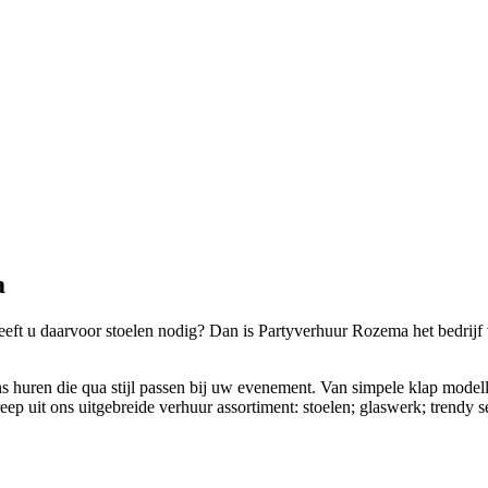
a
eeft u daarvoor stoelen nodig? Dan is Partyverhuur Rozema het bedrijf
ons huren die qua stijl passen bij uw evenement. Van simpele klap modell
p uit ons uitgebreide verhuur assortiment: stoelen; glaswerk; trendy ser