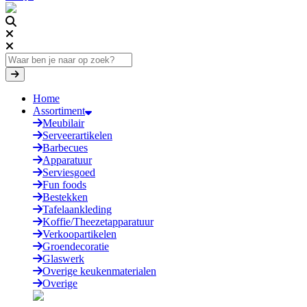
Home
Assortiment
Meubilair
Serveerartikelen
Barbecues
Apparatuur
Serviesgoed
Fun foods
Bestekken
Tafelaankleding
Koffie/Theezetapparatuur
Verkoopartikelen
Groendecoratie
Glaswerk
Overige keukenmaterialen
Overige