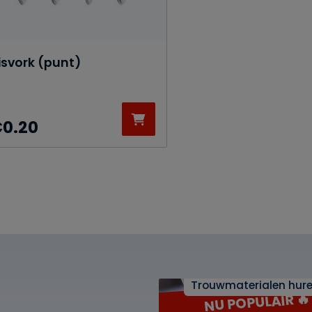
isvork (punt)
€
0.20
21 diner
Trouwmaterialen hure
NU POPULAIR 🔥