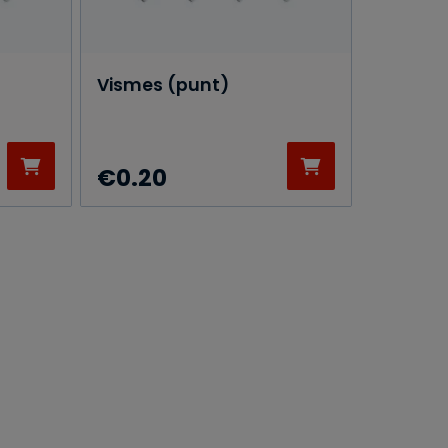
Vismes (punt)
€
0.20