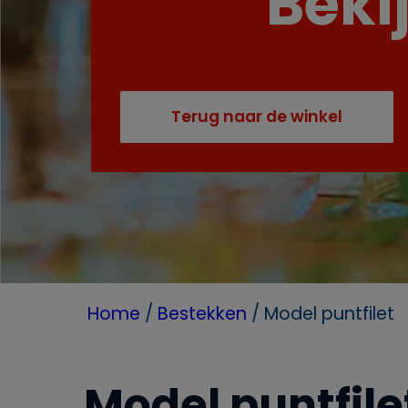
Bekij
Terug naar de winkel
Home
/
Bestekken
/
Model puntfilet
Model puntfile