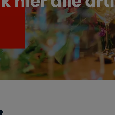
k hier alle art
t