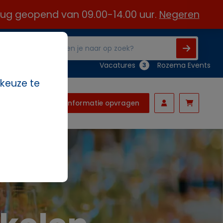
 aug geopend van 09.00-14.00 uur.
Negeren
Vacatures
Rozema Events
3
 keuze te
Informatie opvragen