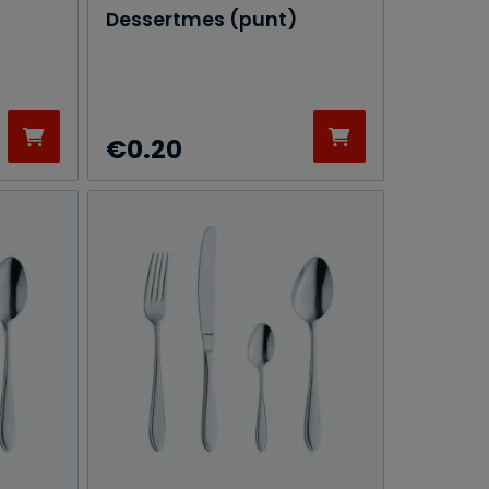
Dessertmes (punt)
€
0.20