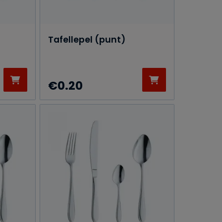
Tafellepel (punt)
€
0.20