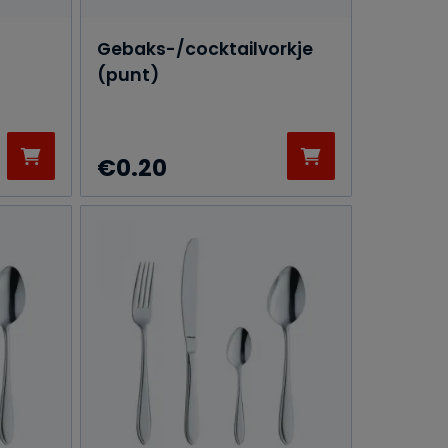
Gebaks-/cocktailvorkje
(punt)
€
0.20