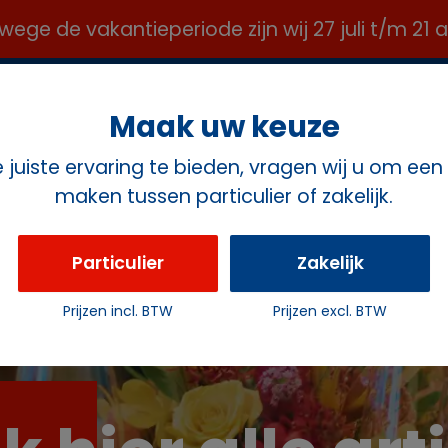
e de vakantieperiode zijn wij 27 juli t/m 21
OFFICE@ROZEMAVERHUUR.NL ✉️
Maak uw keuze
juiste ervaring te bieden, vragen wij u om een
maken tussen particulier of zakelijk.
ct
Particulier
Zakelijk
Prijzen incl. BTW
Prijzen excl. BTW