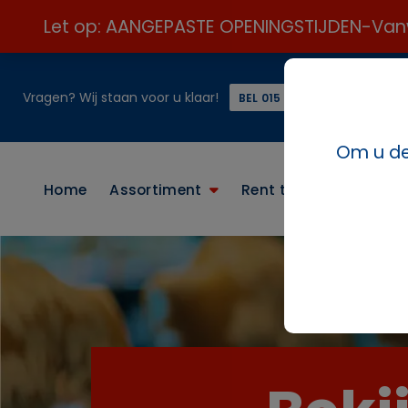
Let op: AANGEPASTE OPENINGSTIJDEN-Vanweg
Vragen? Wij staan voor u klaar!
of
BEL 015 21 24 313 ☎️
Om u de 
Home
Assortiment
Rent the look
Conta