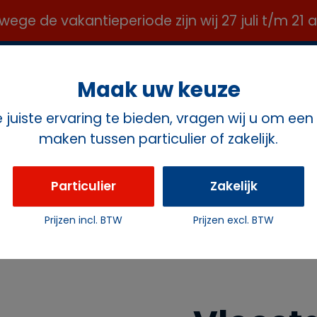
e de vakantieperiode zijn wij 27 juli t/m 21
OFFICE@ROZEMAVERHUUR.NL ✉️
Maak uw keuze
juiste ervaring te bieden, vragen wij u om een
maken tussen particulier of zakelijk.
ct
Particulier
Zakelijk
Prijzen incl. BTW
Prijzen excl. BTW
g (barbecue)