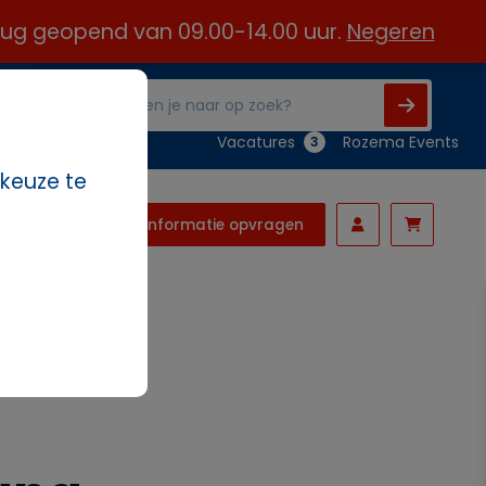
 aug geopend van 09.00-14.00 uur.
Negeren
Vacatures
Rozema Events
3
 keuze te
Informatie opvragen