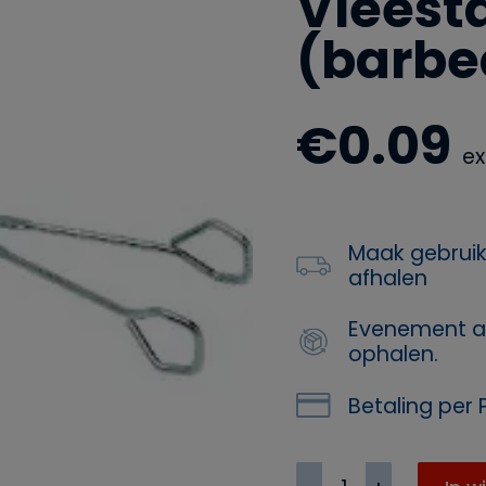
Vleest
(barbe
€
0.09
ex
Maak gebruik
afhalen
Evenement a
ophalen.
Betaling per P
Vleestang