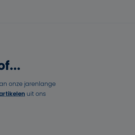
f...
van onze jarenlange
artikelen
uit ons