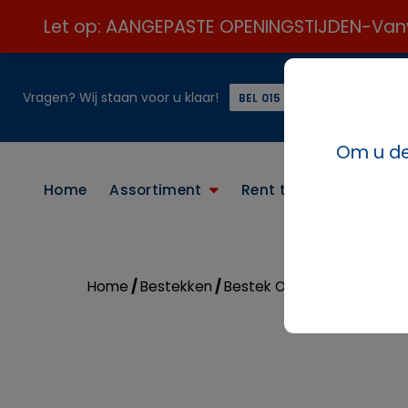
Let op: AANGEPASTE OPENINGSTIJDEN-Vanweg
Vragen? Wij staan voor u klaar!
of
BEL 015 21 24 313 ☎️
Om u de 
Home
Assortiment
Rent the look
Conta
Home
/
Bestekken
/
Bestek Overig
/ Vleestan