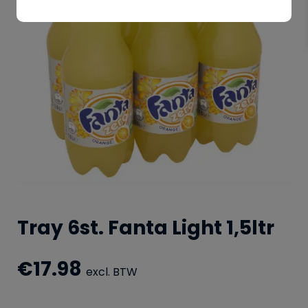
Tray 6st. Fanta Light 1,5ltr
€
17.98
excl. BTW