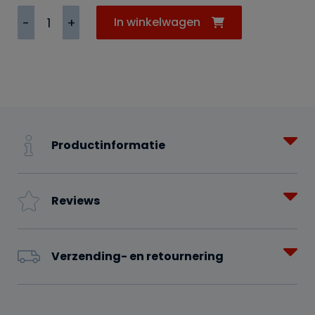
Tray
In winkelwagen
6st.
Fanta
Light
1,5ltr
aantal
Productinformatie
Reviews
Verzending- en retournering