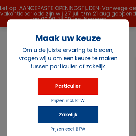
Let op: AANGEPASTE OPENINGSTIJDEN-Vanwege de
vakantieperiode zijn wij 27 juli t/m 21 aug geopend
van 09.00-14.00 uur.
Negeren
Maak uw keuze
Om u de juiste ervaring te bieden,
vragen wij u om een keuze te maken
tussen particulier of zakelijk.
Home
/
Verkoopartikelen
/
Frisdranken
/ Tray 6st. Fanta
Light 1,5ltr
Particulier
Prijzen incl. BTW
Zakelijk
Prijzen excl. BTW