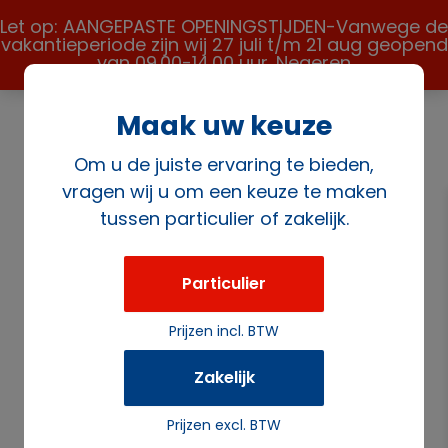
Let op: AANGEPASTE OPENINGSTIJDEN-Vanwege de
vakantieperiode zijn wij 27 juli t/m 21 aug geopend
van 09.00-14.00 uur.
Negeren
Maak uw keuze
Om u de juiste ervaring te bieden,
vragen wij u om een keuze te maken
tussen particulier of zakelijk.
Home
/
Apparatuur
/
Terras verwarming
/ Terrasheater
“Piramide”
Particulier
Prijzen incl. BTW
Zakelijk
Prijzen excl. BTW