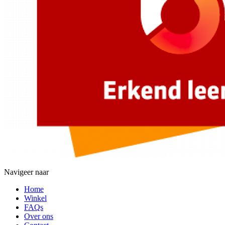
Navigeer naar
Home
Winkel
FAQs
Over ons