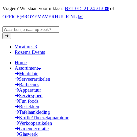
Vragen? Wij staan voor u klaar!
BEL 015 21 24 313 ☎️
of
OFFICE@ROZEMAVERHUUR.NL ✉️
Vacatures
3
Rozema Events
Home
Assortiment
Meubilair
Serveerartikelen
Barbecues
Apparatuur
Serviesgoed
Fun foods
Bestekken
Tafelaankleding
Koffie/Theezetapparatuur
Verkoopartikelen
Groendecoratie
Glaswerk