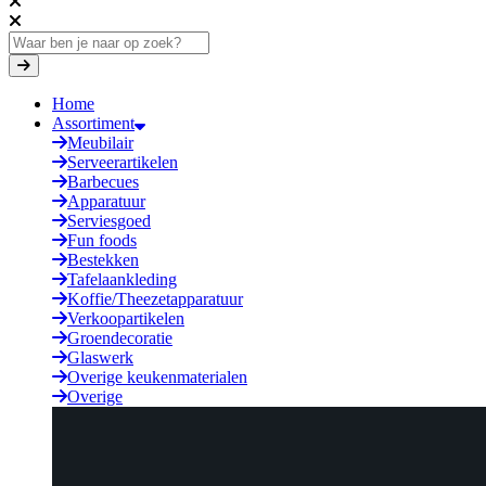
Home
Assortiment
Meubilair
Serveerartikelen
Barbecues
Apparatuur
Serviesgoed
Fun foods
Bestekken
Tafelaankleding
Koffie/Theezetapparatuur
Verkoopartikelen
Groendecoratie
Glaswerk
Overige keukenmaterialen
Overige