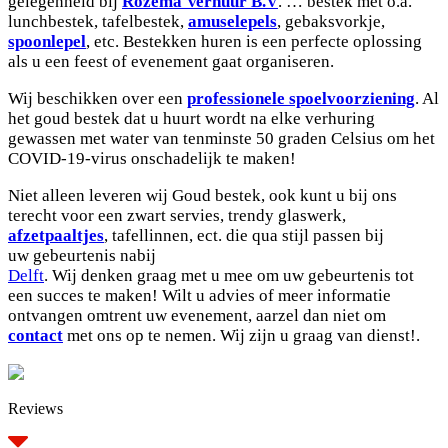
gelegenheid bij
Rozema Verhuur B.V
. … bestek met o.a.
lunchbestek, tafelbestek,
amuselepels
, gebaksvorkje,
spoonlepel
, etc. Bestekken huren is een perfecte oplossing
als u een feest of evenement gaat organiseren.
Wij beschikken over een
professionele spoelvoorziening
. Al
het goud bestek dat u huurt wordt na elke verhuring
gewassen met water van tenminste 50 graden Celsius om het
COVID-19-virus onschadelijk te maken!
Niet alleen leveren wij Goud bestek, ook kunt u bij ons
terecht voor een zwart servies, trendy glaswerk,
afzetpaaltjes
, tafellinnen, ect. die qua stijl passen bij
uw gebeurtenis nabij
Delft
.
Wij denken graag met u mee om uw gebeurtenis tot
een succes te maken!
Wilt u advies of meer informatie
ontvangen omtrent uw evenement, aarzel dan niet om
contact
met ons op te nemen. Wij zijn u graag van dienst!
.
Reviews