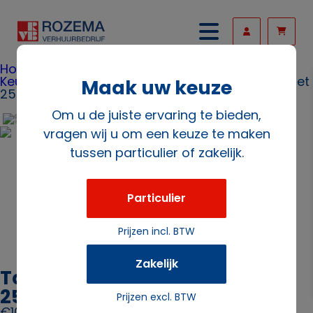
Home
/
Overige
Keukenmaterialen
/ Tafelstandaard nummers set
Maak uw keuze
25-36
Om u de juiste ervaring te bieden,
vragen wij u om een keuze te maken
tussen particulier of zakelijk.
Particulier
Prijzen incl. BTW
Zakelijk
Tafelstandaard nummers set
25-36
Prijzen excl. BTW
€
10.80
excl. BTW