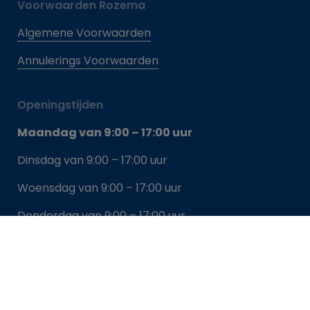
Voorwaarden Rozema
Algemene Voorwaarden
Annulerings Voorwaarden
Openingstijden
Maandag van 9:00 – 17:00 uur
Dinsdag van 9:00 – 17:00 uur
Woensdag van 9:00 – 17:00 uur
Donderdag van 9:00 – 17:00 uur
Vrijdag van 9:00 – 17:00 uur
Zaterdag beschikbaar voor zakelijke opdrachten
& events (op aanvraag)
Zondag gesloten