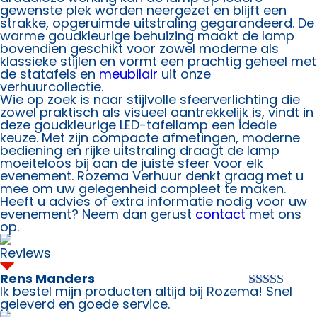
gewenste plek worden neergezet en blijft een
strakke, opgeruimde uitstraling gegarandeerd. De
warme goudkleurige behuizing maakt de lamp
bovendien geschikt voor zowel moderne als
klassieke stijlen en vormt een prachtig geheel met
de statafels en
meubilair
uit onze
verhuurcollectie.
Wie op zoek is naar stijlvolle sfeerverlichting die
zowel praktisch als visueel aantrekkelijk is, vindt in
deze goudkleurige LED-tafellamp een ideale
keuze. Met zijn compacte afmetingen, moderne
bediening en rijke uitstraling draagt de lamp
moeiteloos bij aan de juiste sfeer voor elk
evenement. Rozema Verhuur denkt graag met u
mee om uw gelegenheid compleet te maken.
Heeft u advies of extra informatie nodig voor uw
evenement? Neem dan gerust
contact
met ons
op.
Reviews
Rens Manders
Ik bestel mijn producten altijd bij Rozema! Snel
Waardering
geleverd en goede service.
5
uit 5