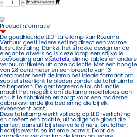
Tafellamp
In winkelwagen
LED
Goud
aantal
Productinformatie
De goudkleurige LED-tafellamp van Rozema
Verhuur geeft iedere setting direct een warme,
luxe uitstraling. Dankzij het strakke design en de
elegante afwerking is deze lamp een stijlvolle
toevoeging aan
statafels
, dining tables en andere
verhuurartikelen uit onze collectie. Met een hoogte
van 28 centimeter en een breedte van 13
centimeter heeft de lamp het ideale formaat om
subtiel sfeerlicht te bieden zonder de tafelruimte
te beperken. De geïntegreerde touchfunctie
maakt het mogelijk om de lamp moeiteloos aan
en uit te schakelen en zorgt voor een moderne,
gebruiksvriendelijke bediening die bij elk
evenement past.
Deze tafellamp werkt volledig op LED-verlichting
en creëert een zachte, uitnodigende gloed die
perfect aansluit bij sfeervolle diners, bruiloften,
bedrijfsevents en intieme borrels. Door de
draadloze werking kan de lamp op iedere