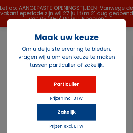
Let op: AANGEPASTE OPENINGSTIJDEN-Vanwege de
vakantieperiode zijn wij 27 juli t/m 21 aug geopend
van 09.00-14.00 uur.
Negeren
Maak uw keuze
Om u de juiste ervaring te bieden,
vragen wij u om een keuze te maken
tussen particulier of zakelijk.
Home
/
Apparatuur
/
Magnetron/ovens
/ Magnetron
230V/1400W,900 watt vermogen
Particulier
Prijzen incl. BTW
Zakelijk
Prijzen excl. BTW