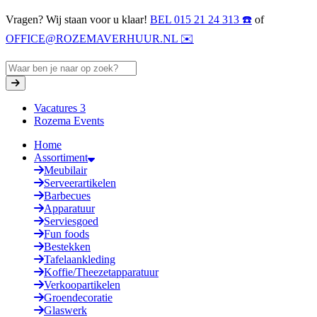
Vragen? Wij staan voor u klaar!
BEL 015 21 24 313 ☎️
of
OFFICE@ROZEMAVERHUUR.NL ✉️
Vacatures
3
Rozema Events
Home
Assortiment
Meubilair
Serveerartikelen
Barbecues
Apparatuur
Serviesgoed
Fun foods
Bestekken
Tafelaankleding
Koffie/Theezetapparatuur
Verkoopartikelen
Groendecoratie
Glaswerk