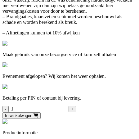
niet verdwenen zijn dan zijn wij helaas genoodzaakt hier
vervangingskosten voor door te berekenen.
– Brandgaatjes, kaarsvet en schimmel worden beschouwd als
schade en worden berekend als breuk.
– Afmetingen kunnen tot 10% afwijken
Maak gebruik van onze bezorgservice of kom zelf afhalen
Evenement afgelopen? Wij komen het weer ophalen.
Betaling per PIN of contant bij levering.
Laken
bordeaux
In winkelwagen
270
x
130
Productinformatie
cm