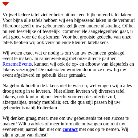
aantal
Vrijwel iedere tafel ziet er beter uit met een bijbehorend tafel laken.
Voor bijna alle tafels hebben wij een bijpassend laken in de verhuur!
Hierdoor geeft u uw gebeurtenis gelijk een andere uitstraling. Of het
nu een feestelijke of feestelijk- commerciële aangelegenheid gaat, u
wilt goed voor de dag komen. Voor het grootste gedeelte van onze
tafels hebben wij ook verschillende kleuren tafellakens.
Wij weten exact wat er nodig is om van uw event een geslaagd
event te maken. In samenwerking met onze directe partner
RozemaEvents
, kunnen wij ook de op- en afbouw van klaptafels en
lakens verzorgen! De materialen worden door onze crew bij uw
event afgeleverd en gebruik klaar gemaakt.
Na gebruik hoeft u de lakens niet te wassen, wel vragen wij u alles
droog terug in te leveren.
Niet alleen leveren wij diversen tafel
lakens, ook kunt u bij ons terecht voor een desinfectie zuil,
afzetpaaltjes, trendy meubilair, ect. die qua stijl passen bij uw
gebeurtenis nabij Rotterdam.
Wij denken graag met u mee om uw gebeurtenis tot een succes te
maken!
Wilt u advies of meer informatie ontvangen omtrent uw
evenement, aarzel dan niet om
contact
met ons op te nemen. Wij
zijn u graag van dienst!