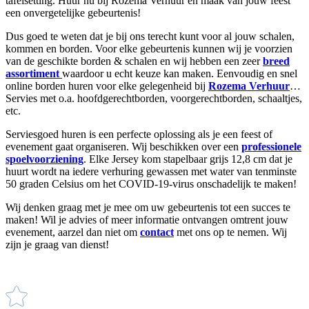
tafelsetting. Huur nu bij Rozema Verhuur en maak van jouw feest
een onvergetelijke gebeurtenis!
Dus goed te weten dat je bij ons terecht kunt voor al jouw schalen,
kommen en borden. Voor elke gebeurtenis kunnen wij je voorzien
van de geschikte borden & schalen en wij hebben een zeer
breed
assortiment
waardoor u echt keuze kan maken. Eenvoudig en snel
online borden huren voor elke gelegenheid bij
Rozema Verhuur
…
Servies met o.a. hoofdgerechtborden, voorgerechtborden, schaaltjes,
etc.
Serviesgoed huren is een perfecte oplossing als je een feest of
evenement gaat organiseren. Wij beschikken over een
professionele
spoelvoorziening
. Elke Jersey kom stapelbaar grijs 12,8 cm dat je
huurt wordt na iedere verhuring gewassen met water van tenminste
50 graden Celsius om het COVID-19-virus onschadelijk te maken!
Wij denken graag met je mee om uw gebeurtenis tot een succes te
maken!
Wil je advies of meer informatie ontvangen omtrent jouw
evenement, aarzel dan niet om
contact
met ons op te nemen. Wij
zijn je graag van dienst!