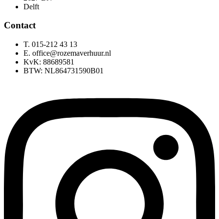
Delft
Contact
T. 015-212 43 13
E. office@rozemaverhuur.nl
KvK: 88689581
BTW: NL864731590B01