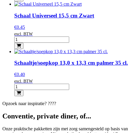
Schaal Universeel 15,5 cm Zwart
€
0.45
excl. BTW
Schaaltje/soepkop 13,0 x 13,3 cm palmer 35 cl.
€
0.40
excl. BTW
Opzoek naar inspiratie? ????
Conventie, private diner, of...
Onze praktische pakketten zijn met zorg samengesteld op basis van