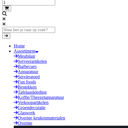
Home
Assortiment
Meubilair
Serveerartikelen
Barbecues
Apparatuur
Serviesgoed
Fun foods
Bestekken
Tafelaankleding
Koffie/Theezetapparatuur
Verkoopartikelen
Groendecoratie
Glaswerk
Overige keukenmaterialen
Overige