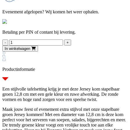
Evenement afgelopen? Wij komen het weer ophalen.
Betaling per PIN of contant bij levering.
Kom
stapelbaar
In winkelwagen
groen
12,8
cm
aantal
Productinformatie
Een stijlvolle tafelsetting krijg je met deze Jersey kom stapelbaar
groen 12,8 cm met een gele kleur en ruwe afwerking. De ronde
vormen en hoge rand zorgen voor een speelse twist.
Maak jouw feest of evenement extra stijlvol met onze stapelbare
groen Jersey kommen! Met een diameter van 12,8 cm is deze kom
perfect voor het serveren van soepen, salades, bijgerechten en meer.
De trendy groene kleur voegt een vrolijke touch toe aan elke