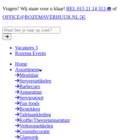
Vragen? Wij staan voor u klaar!
BEL 015 21 24 313 ☎️
of
OFFICE@ROZEMAVERHUUR.NL ✉️
Vacatures
3
Rozema Events
Home
Assortiment
Meubilair
Serveerartikelen
Barbecues
Apparatuur
Serviesgoed
Fun foods
Bestekken
Tafelaankleding
Koffie/Theezetapparatuur
Verkoopartikelen
Groendecoratie
Glaswerk