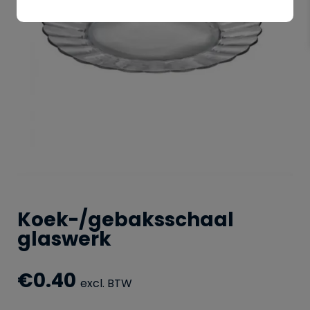
Koek-/gebaksschaal
glaswerk
€
0.40
excl. BTW