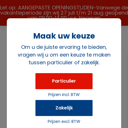
Let op: AANGEPASTE OPENINGSTIJDEN-Vanwege de
vakantieperiode zijn wij 27 juli t/m 21 aug geopend
van 09.00-14.00 uur.
Negeren
Maak uw keuze
Om u de juiste ervaring te bieden,
vragen wij u om een keuze te maken
tussen particulier of zakelijk.
Home
/
Glaswerk
/ Koek-/gebaksschaal glaswerk
Particulier
Prijzen incl. BTW
Zakelijk
Prijzen excl. BTW