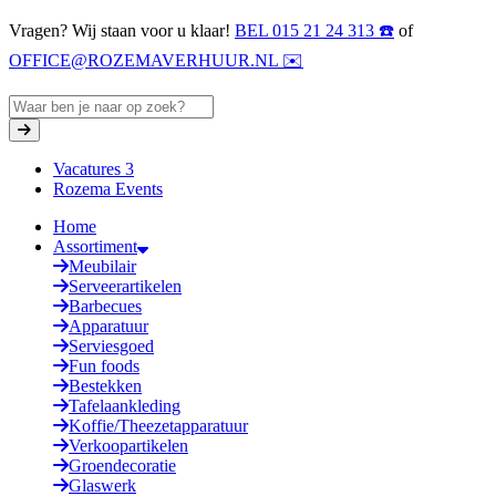
Vragen? Wij staan voor u klaar!
BEL 015 21 24 313 ☎️
of
OFFICE@ROZEMAVERHUUR.NL ✉️
Vacatures
3
Rozema Events
Home
Assortiment
Meubilair
Serveerartikelen
Barbecues
Apparatuur
Serviesgoed
Fun foods
Bestekken
Tafelaankleding
Koffie/Theezetapparatuur
Verkoopartikelen
Groendecoratie
Glaswerk