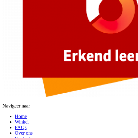
Navigeer naar
Home
Winkel
FAQs
Over ons