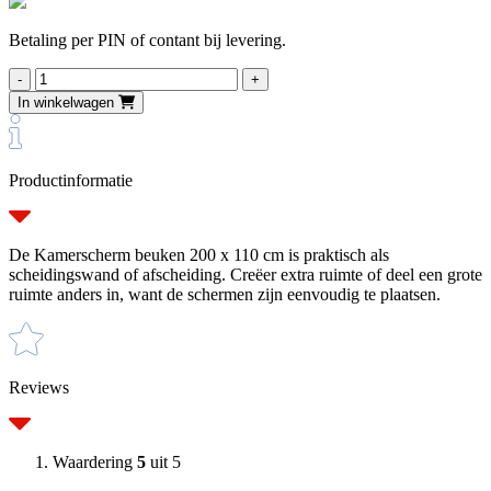
Betaling per PIN of contant bij levering.
Kamerscherm
beuken
In winkelwagen
200
x
110
cm
Productinformatie
aantal
De Kamerscherm beuken 200 x 110 cm is praktisch als
scheidingswand of afscheiding. Creëer extra ruimte of deel een grote
ruimte anders in, want de schermen zijn eenvoudig te plaatsen.
Reviews
Waardering
5
uit 5