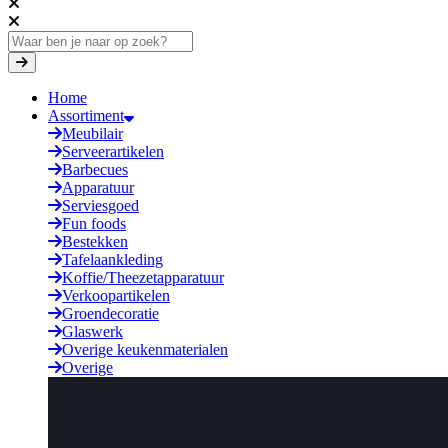
Home
Assortiment
Meubilair
Serveerartikelen
Barbecues
Apparatuur
Serviesgoed
Fun foods
Bestekken
Tafelaankleding
Koffie/Theezetapparatuur
Verkoopartikelen
Groendecoratie
Glaswerk
Overige keukenmaterialen
Overige