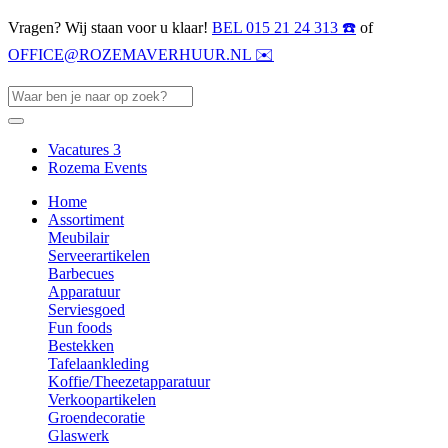
Vragen? Wij staan voor u klaar!
BEL 015 21 24 313 ☎️
of
OFFICE@ROZEMAVERHUUR.NL ✉️
Vacatures
3
Rozema Events
Home
Assortiment
Meubilair
Serveerartikelen
Barbecues
Apparatuur
Serviesgoed
Fun foods
Bestekken
Tafelaankleding
Koffie/Theezetapparatuur
Verkoopartikelen
Groendecoratie
Glaswerk