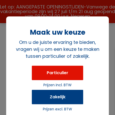
Let op: AANGEPASTE OPENINGSTIJDEN-Vanwege de
vakantieperiode zijn wij 27 juli t/m 21 aug geopend
van 09.00-14.00 uur.
Negeren
Maak uw keuze
Om u de juiste ervaring te bieden,
vragen wij u om een keuze te maken
tussen particulier of zakelijk.
Home
/
Apparatuur
/
Bak en braadapparatuur
diversen
/ Inductie kookplaat 3500 W 29×29 cm
Particulier
Prijzen incl. BTW
Zakelijk
Prijzen excl. BTW