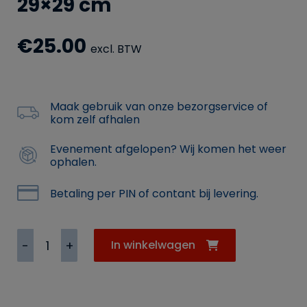
29×29 cm
€
25.00
excl. BTW
Maak gebruik van onze bezorgservice of
kom zelf afhalen
Evenement afgelopen? Wij komen het weer
ophalen.
Betaling per PIN of contant bij levering.
Inductie
In winkelwagen
kookplaat
3500
W
29x29
cm