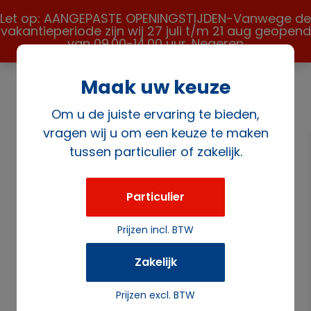
Let op: AANGEPASTE OPENINGSTIJDEN-Vanwege de
vakantieperiode zijn wij 27 juli t/m 21 aug geopend
van 09.00-14.00 uur.
Negeren
Maak uw keuze
Om u de juiste ervaring te bieden,
vragen wij u om een keuze te maken
tussen particulier of zakelijk.
Home
/
Verkoopartikelen
/
Verkoop
diversen
/ Houtskoolbriketten 10 kilo
Particulier
Prijzen incl. BTW
Zakelijk
Prijzen excl. BTW