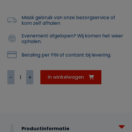
Maak gebruik van onze bezorgservice of
kom zelf afhalen
Evenement afgelopen? Wij komen het weer
ophalen.
Betaling per PIN of contant bij levering.
Hittebes.
In winkelwagen
bekertjes
180cc
50
st.
aantal
Productinformatie