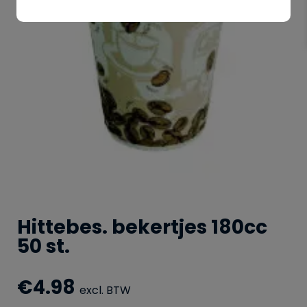
Hittebes. bekertjes 180cc
50 st.
€
4.98
excl. BTW