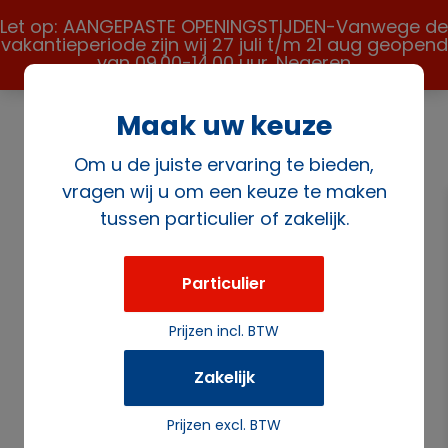
Let op: AANGEPASTE OPENINGSTIJDEN-Vanwege de
vakantieperiode zijn wij 27 juli t/m 21 aug geopend
van 09.00-14.00 uur.
Negeren
Maak uw keuze
Om u de juiste ervaring te bieden,
vragen wij u om een keuze te maken
tussen particulier of zakelijk.
Home
/
Verkoopartikelen
/
Disposables
/ Hittebes.
bekertjes 180cc 50 st.
Particulier
Prijzen incl. BTW
Zakelijk
Prijzen excl. BTW