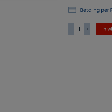
Betaling per P
Gebaks-/cocktailv
In w
1810
aantal