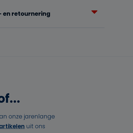
 en retournering
f...
van onze jarenlange
artikelen
uit ons