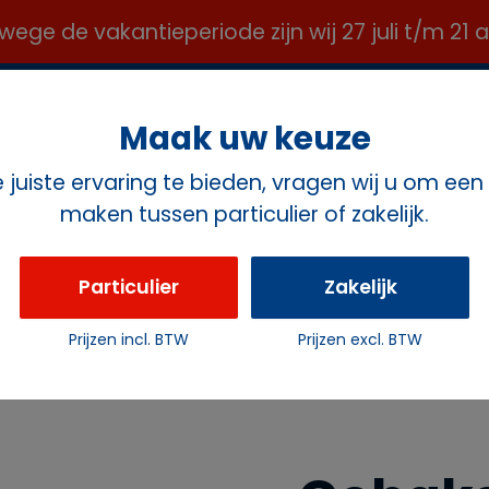
e de vakantieperiode zijn wij 27 juli t/m 21
OFFICE@ROZEMAVERHUUR.NL ✉️
Maak uw keuze
juiste ervaring te bieden, vragen wij u om een
maken tussen particulier of zakelijk.
ct
Particulier
Zakelijk
Prijzen incl. BTW
Prijzen excl. BTW
tailvorkje 1810