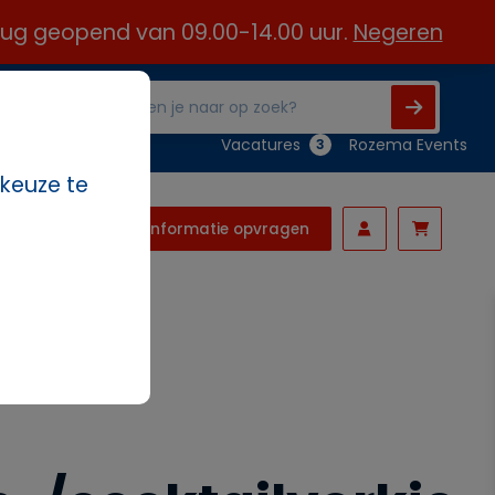
 aug geopend van 09.00-14.00 uur.
Negeren
Vacatures
Rozema Events
3
 keuze te
Informatie opvragen