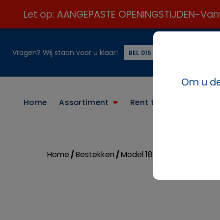
Let op: AANGEPASTE OPENINGSTIJDEN-Vanweg
Vragen? Wij staan voor u klaar!
of
BEL 015 21 24 313 ☎️
Om u de 
Home
Assortiment
Rent the look
Conta
Home
/
Bestekken
/
Model 1810
/ Gebaks-/cock