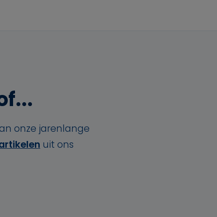
f...
van onze jarenlange
artikelen
uit ons