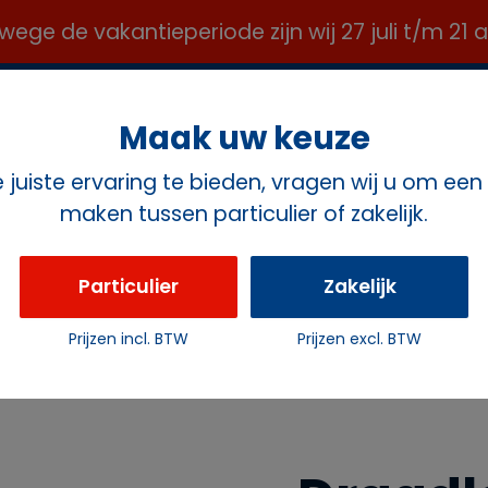
e de vakantieperiode zijn wij 27 juli t/m 21
OFFICE@ROZEMAVERHUUR.NL ✉️
Maak uw keuze
juiste ervaring te bieden, vragen wij u om een
maken tussen particulier of zakelijk.
ct
Particulier
Zakelijk
Prijzen incl. BTW
Prijzen excl. BTW
cht bar / vloerspot (Set 2 stuks)