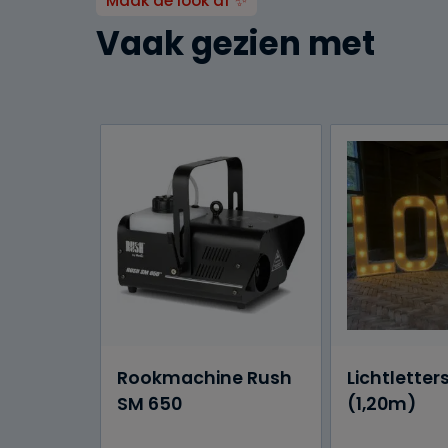
Maak de look af ✨
Vaak gezien met
Rookmachine Rush
Lichtletter
SM 650
(1,20m)