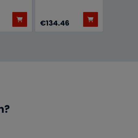
€
134.46
n?