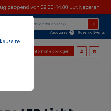
 aug geopend van 09.00-14.00 uur.
Negeren
Vacatures
Rozema Events
3
 keuze te
Informatie opvragen