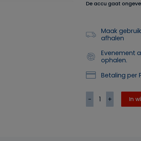
De accu gaat ongeve
Maak gebruik
afhalen
Evenement a
ophalen.
Betaling per P
Draadloze
In w
LED
Licht
bar
/
vloerspot
(Set
2