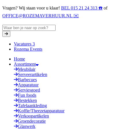
Vragen? Wij staan voor u klaar!
BEL 015 21 24 313 ☎️
of
OFFICE@ROZEMAVERHUUR.NL ✉️
Vacatures
3
Rozema Events
Home
Assortiment
Meubilair
Serveerartikelen
Barbecues
Apparatuur
Serviesgoed
Fun foods
Bestekken
Tafelaankleding
Koffie/Theezetapparatuur
Verkoopartikelen
Groendecoratie
Glaswerk