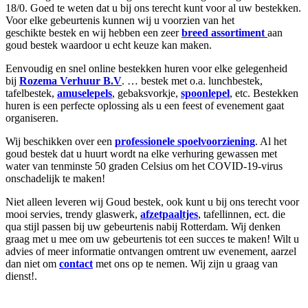
18/0.
Goed te weten dat u bij ons terecht kunt voor al uw bestekken.
Voor elke gebeurtenis kunnen wij u voorzien van het
geschikte bestek en wij hebben een zeer
breed assortiment
aan
goud bestek waardoor u echt keuze kan maken.
Eenvoudig en snel online bestekken huren voor elke gelegenheid
bij
Rozema Verhuur B.V
. … bestek met o.a. lunchbestek,
tafelbestek,
amuselepels
, gebaksvorkje,
spoonlepel
, etc. Bestekken
huren is een perfecte oplossing als u een feest of evenement gaat
organiseren.
Wij beschikken over een
professionele spoelvoorziening
. Al het
goud bestek dat u huurt wordt na elke verhuring gewassen met
water van tenminste 50 graden Celsius om het COVID-19-virus
onschadelijk te maken!
Niet alleen leveren wij Goud bestek, ook kunt u bij ons terecht voor
mooi servies, trendy glaswerk,
afzetpaaltjes
, tafellinnen, ect. die
qua stijl passen bij uw gebeurtenis nabij Rotterdam.
Wij denken
graag met u mee om uw gebeurtenis tot een succes te maken!
Wilt u
advies of meer informatie ontvangen omtrent uw evenement, aarzel
dan niet om
contact
met ons op te nemen. Wij zijn u graag van
dienst!
.