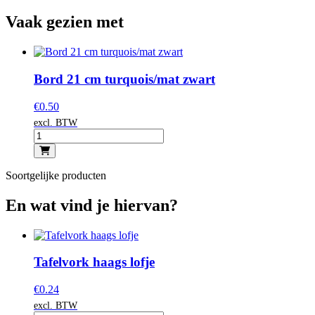
Vaak gezien met
Bord 21 cm turquois/mat zwart
€
0.50
excl. BTW
Soortgelijke producten
En wat vind je hiervan?
Tafelvork haags lofje
€
0.24
excl. BTW