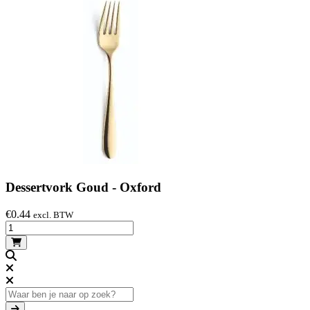
Dessertvork Goud - Oxford
€
0.44
excl. BTW