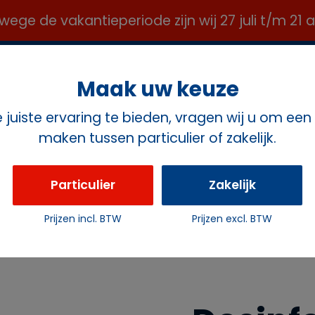
e de vakantieperiode zijn wij 27 juli t/m 21
OFFICE@ROZEMAVERHUUR.NL ✉️
Maak uw keuze
juiste ervaring te bieden, vragen wij u om een
maken tussen particulier of zakelijk.
ct
Particulier
Zakelijk
Prijzen incl. BTW
Prijzen excl. BTW
Desinfecterende Huidmiddel Alcohol 70% – 5 liter