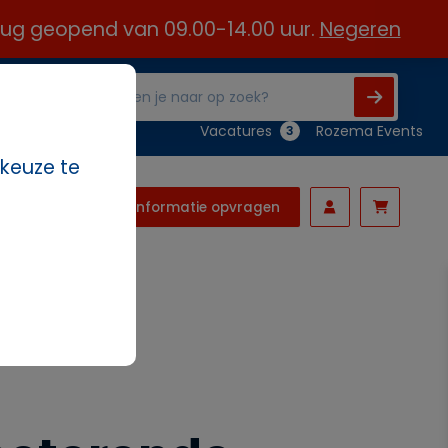
 aug geopend van 09.00-14.00 uur.
Negeren
Vacatures
Rozema Events
3
 keuze te
Informatie opvragen