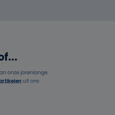
f...
van onze jarenlange
artikelen
uit ons