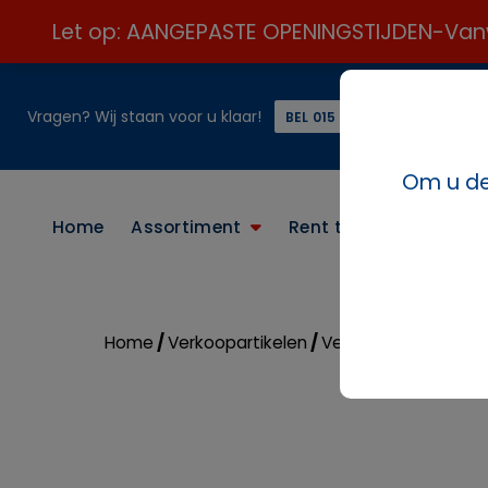
Let op: AANGEPASTE OPENINGSTIJDEN-Vanweg
Vragen? Wij staan voor u klaar!
of
BEL 015 21 24 313 ☎️
Om u de 
Home
Assortiment
Rent the look
Conta
Home
/
Verkoopartikelen
/
Verkoop diversen
/ 