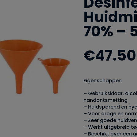
Desinf
Huidmi
70% – 5
€
47.50
Eigenschappen
– Gebruiksklaar, alco
handontsmetting
– Huidsparend en hy
– Voor droge en norm
– Zeer goede huidver
– Werkt uitgebreid t
– Beschikt over een u