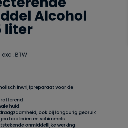
ecterende
ddel Alcohol
 liter
excl. BTW
holisch inwrijfpreparaat voor de
dratterend
ale huid
draagzaamheid, ook bij langdurig gebruik
egen bacteriën en schimmels
itstekende onmiddellijke werking