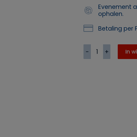
Evenement a
ophalen.
Betaling per P
Desinfecterende
In w
Huidmiddel
Alcohol
70%
-
5
liter
aantal