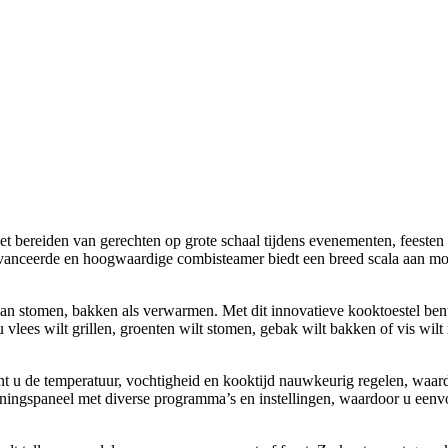
het bereiden van gerechten op grote schaal tijdens evenementen, feest
vanceerde en hoogwaardige combisteamer biedt een breed scala aan mo
an stomen, bakken als verwarmen. Met dit innovatieve kooktoestel bent 
u vlees wilt grillen, groenten wilt stomen, gebak wilt bakken of vis wil
u de temperatuur, vochtigheid en kooktijd nauwkeurig regelen, waardoo
eningspaneel met diverse programma’s en instellingen, waardoor u een