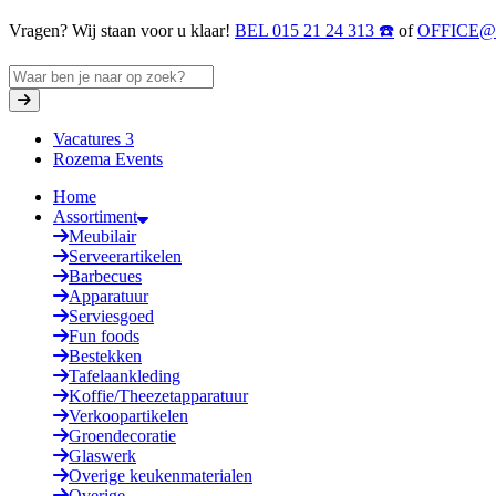
Vragen? Wij staan voor u klaar!
BEL 015 21 24 313 ☎️
of
OFFICE
Vacatures
3
Rozema Events
Home
Assortiment
Meubilair
Serveerartikelen
Barbecues
Apparatuur
Serviesgoed
Fun foods
Bestekken
Tafelaankleding
Koffie/Theezetapparatuur
Verkoopartikelen
Groendecoratie
Glaswerk
Overige keukenmaterialen
Overige