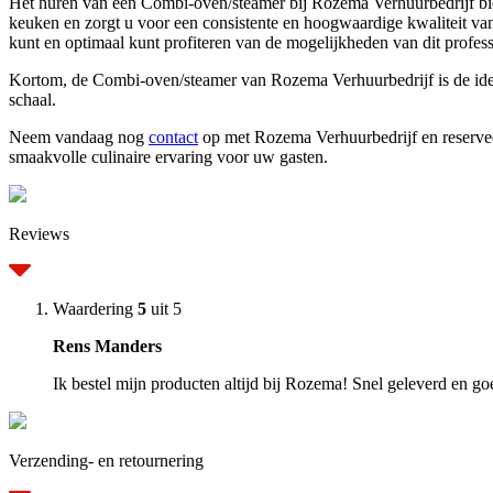
Het huren van een Combi-oven/steamer bij Rozema Verhuurbedrijf bied
keuken en zorgt u voor een consistente en hoogwaardige kwaliteit van
kunt en optimaal kunt profiteren van de mogelijkheden van dit profess
Kortom, de Combi-oven/steamer van Rozema Verhuurbedrijf is de ideale
schaal.
Neem vandaag nog
contact
op met Rozema Verhuurbedrijf en reservee
smaakvolle culinaire ervaring voor uw gasten.
Reviews
Waardering
5
uit 5
Rens Manders
Ik bestel mijn producten altijd bij Rozema! Snel geleverd en go
Verzending- en retournering