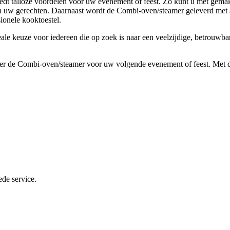
t talloze voordelen voor uw evenement of feest. Zo kunt u met gemak g
 uw gerechten. Daarnaast wordt de Combi-oven/steamer geleverd met alle
ionele kooktoestel.
 keuze voor iedereen die op zoek is naar een veelzijdige, betrouwbare
r de Combi-oven/steamer voor uw volgende evenement of feest. Met di
ede service.