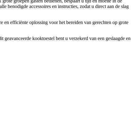
rote groepen gasten bedienen, bespaart u tijd en moeite in de
 benodigde accessoires en instructies, zodat u direct aan de slag
 en efficiënte oplossing voor het bereiden van gerechten op grote
t geavanceerde kooktoestel bent u verzekerd van een geslaagde en