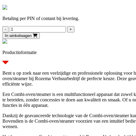
Betaling per PIN of contant bij levering.
Combi-
oven/steamer
In winkelwagen
1/1
GN
220
Productinformatie
V-
3500
W
aantal
Bent u op zoek naar een veelzijdige en professionele oplossing voor 
oven/steamer bij Rozema Verhuurbedrijf de perfecte keuze. Deze gea
efficiënte wijze.
Een Combi-oven/steamer is een multifunctioneel apparaat dat zowel k
te bereiden, zonder concessies te doen aan kwaliteit en smaak. Of u n
functies in één apparaat.
Dankzij de geavanceerde technologie van de Combi-oven/steamer kunt 
Bovendien is de Combi-oven/steamer voorzien van een intuïtief bedi
wensen.