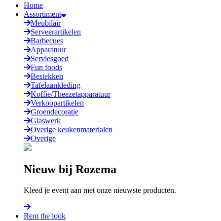
Home
Assortiment
Meubilair
Serveerartikelen
Barbecues
Apparatuur
Serviesgoed
Fun foods
Bestekken
Tafelaankleding
Koffie/Theezetapparatuur
Verkoopartikelen
Groendecoratie
Glaswerk
Overige keukenmaterialen
Overige
Nieuw bij Rozema
Kleed je event aan met onze nieuwste producten.
Rent the look